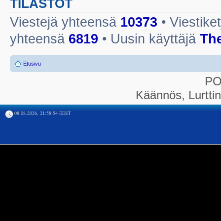
TILASTOT
Viestejä yhteensä
10373
• Viestike
yhteensä
6819
• Uusin käyttäjä
Th
Etusivu
P
Käännös, Lurtti
08.08.2026, 21:58:54 EEST