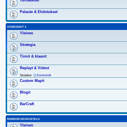
Turnaukset
Palaute & Ehdotukset
STARCRAFT 2
Yleinen
Strategia
Tiimit & klaanit
Replayt & Videot
Sisäalue:
Kommentit
Custom Mapit
Blogit
BarCraft
RANDOM KESKUSTELU
Yleinen