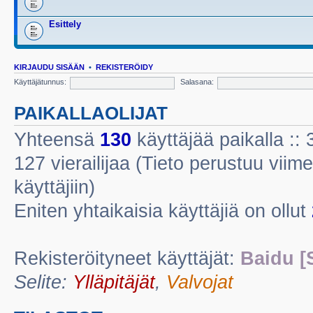
Esittely
KIRJAUDU SISÄÄN
•
REKISTERÖIDY
Käyttäjätunnus:
Salasana:
PAIKALLAOLIJAT
Yhteensä
130
käyttäjää paikalla :: 3
127 vierailijaa (Tieto perustuu viime
käyttäjiin)
Eniten yhtaikaisia käyttäjiä on ollut
Rekisteröityneet käyttäjät:
Baidu [
Selite:
Ylläpitäjät
,
Valvojat