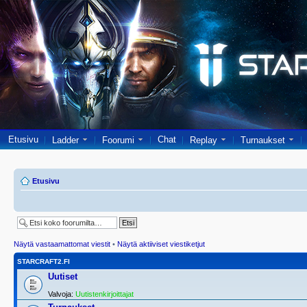
Etusivu
Chat
Ladder
Foorumi
Replay
Turnaukset
Etusivu
Näytä vastaamattomat viestit
•
Näytä aktiiviset viestiketjut
STARCRAFT2.FI
Uutiset
Valvoja:
Uutistenkirjoittajat