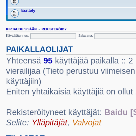
Esittely
KIRJAUDU SISÄÄN
•
REKISTERÖIDY
Käyttäjätunnus:
Salasana:
PAIKALLAOLIJAT
Yhteensä
95
käyttäjää paikalla :: 2 
vierailijaa (Tieto perustuu viimeisen 
käyttäjiin)
Eniten yhtaikaisia käyttäjiä on ollut
Rekisteröityneet käyttäjät:
Baidu [
Selite:
Ylläpitäjät
,
Valvojat