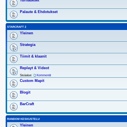
Turnaukset
Palaute & Ehdotukset
STARCRAFT 2
Yleinen
Strategia
Tiimit & klaanit
Replayt & Videot
Sisäalue:
Kommentit
Custom Mapit
Blogit
BarCraft
RANDOM KESKUSTELU
Yleinen