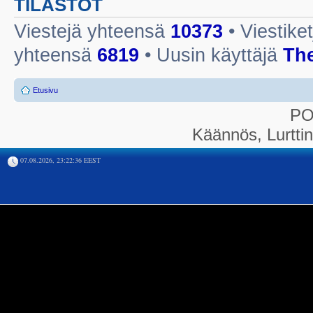
TILASTOT
Viestejä yhteensä
10373
• Viestike
yhteensä
6819
• Uusin käyttäjä
Th
Etusivu
P
Käännös, Lurtti
07.08.2026, 23:22:36 EEST