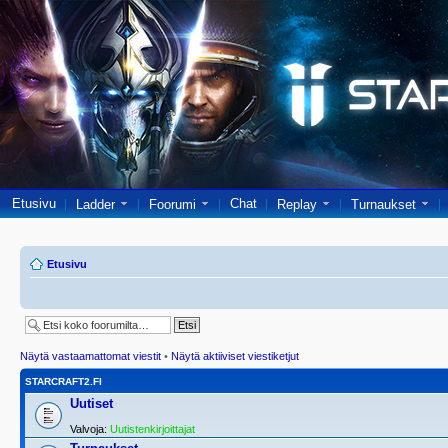
Etusivu
Chat
Ladder
Foorumi
Replay
Turnaukset
Etusivu
Näytä vastaamattomat viestit
•
Näytä aktiiviset viestiketjut
STARCRAFT2.FI
Uutiset
Valvoja:
Uutistenkirjoittajat