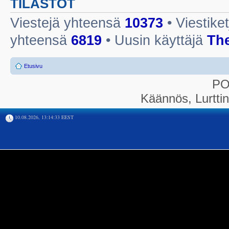
TILASTOT
Viestejä yhteensä
10373
• Viestike
yhteensä
6819
• Uusin käyttäjä
Th
Etusivu
P
Käännös, Lurtti
10.08.2026, 13:14:33 EEST