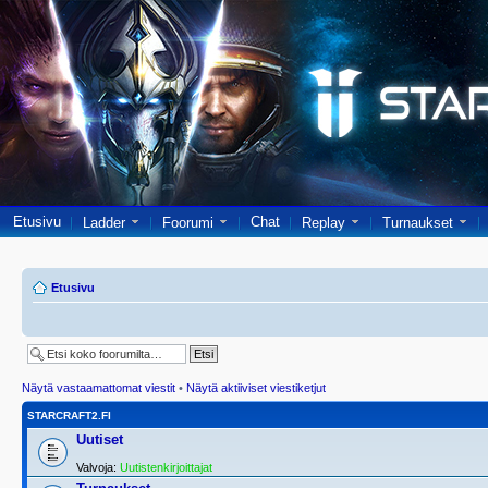
Etusivu
Chat
Ladder
Foorumi
Replay
Turnaukset
Etusivu
Näytä vastaamattomat viestit
•
Näytä aktiiviset viestiketjut
STARCRAFT2.FI
Uutiset
Valvoja:
Uutistenkirjoittajat