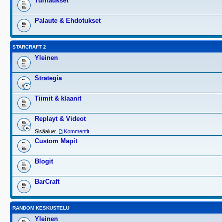
Turnaukset
Palaute & Ehdotukset
STARCRAFT 2
Yleinen
Strategia
Tiimit & klaanit
Replayt & Videot
Sisäalue:
Kommentit
Custom Mapit
Blogit
BarCraft
RANDOM KESKUSTELU
Yleinen