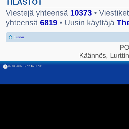
TILASTOT
Viestejä yhteensä
10373
• Viestike
yhteensä
6819
• Uusin käyttäjä
Th
Etusivu
P
Käännös, Lurtti
09.08.2026, 19:57:16 EEST