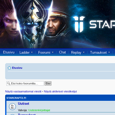
Etusivu
Chat
Ladder
Foorumi
Replay
Turnaukset
Etusivu
Näytä vastaamattomat viestit
•
Näytä aktiiviset viestiketjut
STARCRAFT2.FI
Uutiset
Valvoja:
Uutistenkirjoittajat