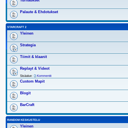
Turnaukset
Palaute & Ehdotukset
STARCRAFT 2
Yleinen
Strategia
Tiimit & klaanit
Replayt & Videot
Sisäalue:
Kommentit
Custom Mapit
Blogit
BarCraft
RANDOM KESKUSTELU
Yleinen