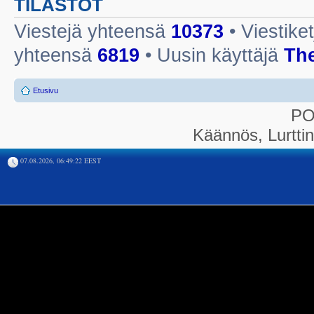
TILASTOT
Viestejä yhteensä
10373
• Viestike
yhteensä
6819
• Uusin käyttäjä
Th
Etusivu
P
Käännös, Lurtti
07.08.2026, 06:49:22 EEST