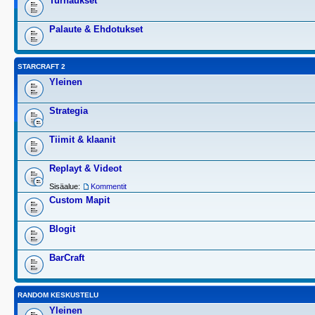
Turnaukset
Palaute & Ehdotukset
STARCRAFT 2
Yleinen
Strategia
Tiimit & klaanit
Replayt & Videot
Sisäalue:
Kommentit
Custom Mapit
Blogit
BarCraft
RANDOM KESKUSTELU
Yleinen