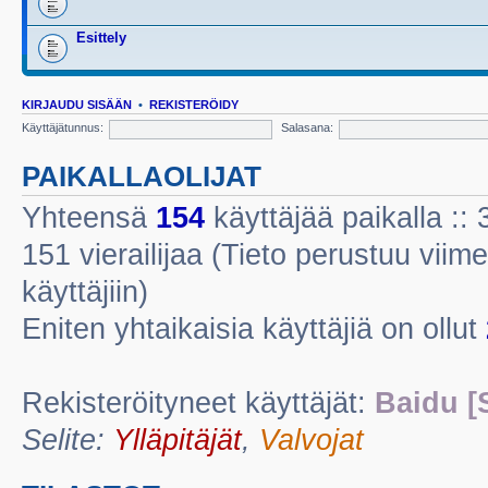
Esittely
KIRJAUDU SISÄÄN
•
REKISTERÖIDY
Käyttäjätunnus:
Salasana:
PAIKALLAOLIJAT
Yhteensä
154
käyttäjää paikalla :: 3
151 vierailijaa (Tieto perustuu viime
käyttäjiin)
Eniten yhtaikaisia käyttäjiä on ollut
Rekisteröityneet käyttäjät:
Baidu [
Selite:
Ylläpitäjät
,
Valvojat