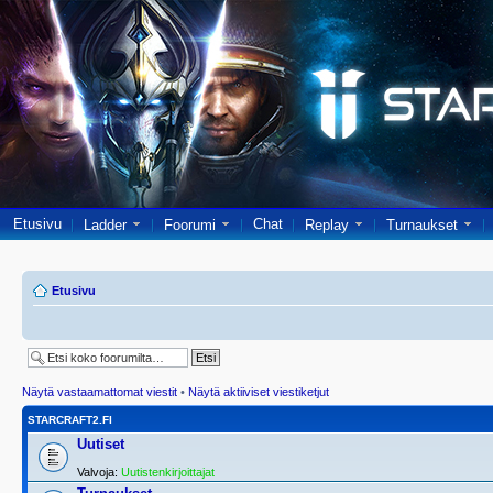
Etusivu
Chat
Ladder
Foorumi
Replay
Turnaukset
Etusivu
Näytä vastaamattomat viestit
•
Näytä aktiiviset viestiketjut
STARCRAFT2.FI
Uutiset
Valvoja:
Uutistenkirjoittajat