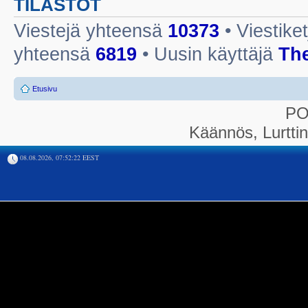
TILASTOT
Viestejä yhteensä
10373
• Viestike
yhteensä
6819
• Uusin käyttäjä
Th
Etusivu
P
Käännös, Lurtti
08.08.2026, 07:52:22 EEST