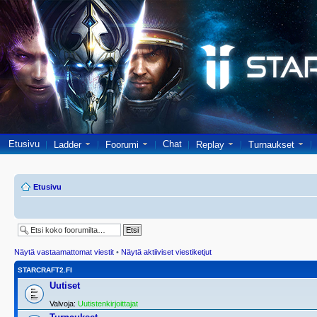
Etusivu
Chat
Ladder
Foorumi
Replay
Turnaukset
Etusivu
Näytä vastaamattomat viestit
•
Näytä aktiiviset viestiketjut
STARCRAFT2.FI
Uutiset
Valvoja:
Uutistenkirjoittajat