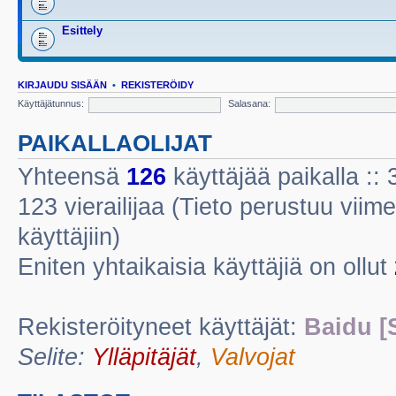
Esittely
KIRJAUDU SISÄÄN
•
REKISTERÖIDY
Käyttäjätunnus:
Salasana:
PAIKALLAOLIJAT
Yhteensä
126
käyttäjää paikalla :: 3
123 vierailijaa (Tieto perustuu viime
käyttäjiin)
Eniten yhtaikaisia käyttäjiä on ollut
Rekisteröityneet käyttäjät:
Baidu [
Selite:
Ylläpitäjät
,
Valvojat