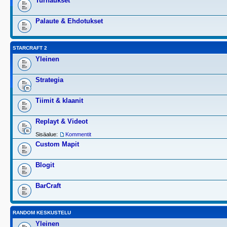
Turnaukset
Palaute & Ehdotukset
STARCRAFT 2
Yleinen
Strategia
Tiimit & klaanit
Replayt & Videot
Sisäalue:
Kommentit
Custom Mapit
Blogit
BarCraft
RANDOM KESKUSTELU
Yleinen