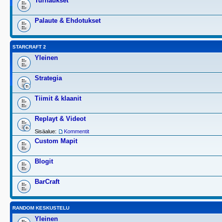
Turnaukset
Palaute & Ehdotukset
STARCRAFT 2
Yleinen
Strategia
Tiimit & klaanit
Replayt & Videot
Sisäalue:
Kommentit
Custom Mapit
Blogit
BarCraft
RANDOM KESKUSTELU
Yleinen