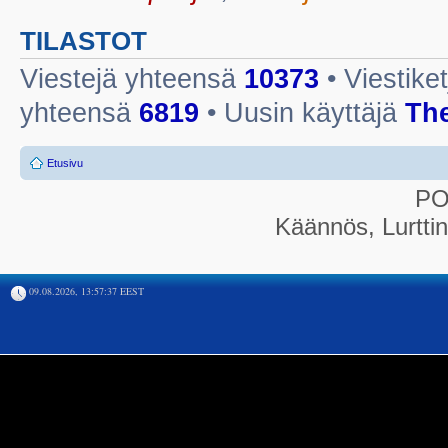
TILASTOT
Viestejä yhteensä
10373
• Viestike
yhteensä
6819
• Uusin käyttäjä
Th
Etusivu
P
Käännös, Lurtti
09.08.2026, 13:57:37 EEST