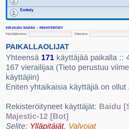
Esittely
KIRJAUDU SISÄÄN
•
REKISTERÖIDY
Käyttäjätunnus:
Salasana:
PAIKALLAOLIJAT
Yhteensä
171
käyttäjää paikalla :: 4
167 vierailijaa (Tieto perustuu viime
käyttäjiin)
Eniten yhtaikaisia käyttäjiä on ollut
Rekisteröityneet käyttäjät:
Baidu [
Majestic-12 [Bot]
Selite:
Ylläpitäjät
,
Valvojat