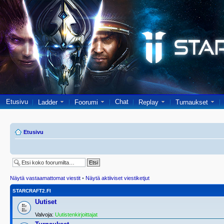
Etusivu
Chat
Ladder
Foorumi
Replay
Turnaukset
Etusivu
Näytä vastaamattomat viestit
•
Näytä aktiiviset viestiketjut
STARCRAFT2.FI
Uutiset
Valvoja:
Uutistenkirjoittajat