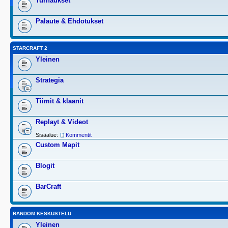
Turnaukset
Palaute & Ehdotukset
STARCRAFT 2
Yleinen
Strategia
Tiimit & klaanit
Replayt & Videot
Sisäalue:
Kommentit
Custom Mapit
Blogit
BarCraft
RANDOM KESKUSTELU
Yleinen