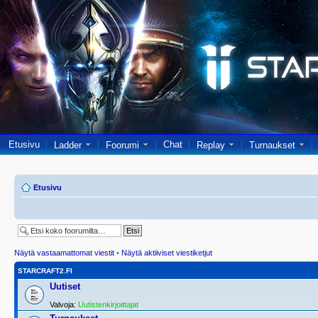
Etusivu
Chat
Ladder
Foorumi
Replay
Turnaukset
Etusivu
Näytä vastaamattomat viestit
•
Näytä aktiiviset viestiketjut
STARCRAFT2.FI
Uutiset
Valvoja:
Uutistenkirjoittajat