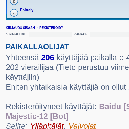
Esittely
KIRJAUDU SISÄÄN
•
REKISTERÖIDY
Käyttäjätunnus:
Salasana:
PAIKALLAOLIJAT
Yhteensä
206
käyttäjää paikalla :: 4
202 vierailijaa (Tieto perustuu viime
käyttäjiin)
Eniten yhtaikaisia käyttäjiä on ollut
Rekisteröityneet käyttäjät:
Baidu [
Majestic-12 [Bot]
Selite:
Ylläpitäjät
,
Valvojat