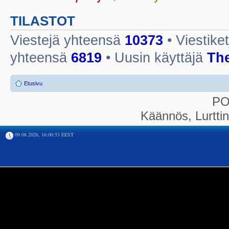
TILASTOT
Viestejä yhteensä
10373
• Viestike
yhteensä
6819
• Uusin käyttäjä
Th
Etusivu
P
Käännös, Lurtti
09.08.2026, 16:00:53 EEST