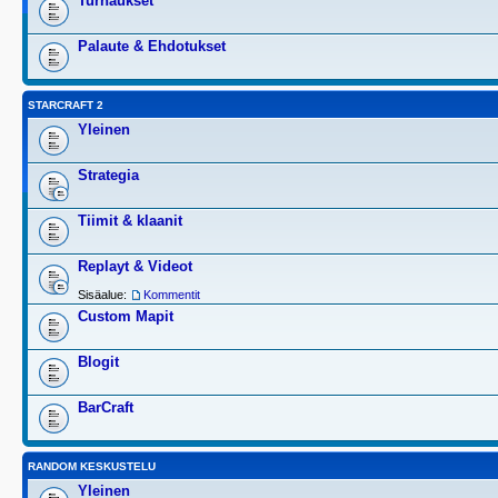
Turnaukset
Palaute & Ehdotukset
STARCRAFT 2
Yleinen
Strategia
Tiimit & klaanit
Replayt & Videot
Sisäalue:
Kommentit
Custom Mapit
Blogit
BarCraft
RANDOM KESKUSTELU
Yleinen