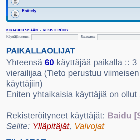
Esittely
KIRJAUDU SISÄÄN
•
REKISTERÖIDY
Käyttäjätunnus:
Salasana:
PAIKALLAOLIJAT
Yhteensä
60
käyttäjää paikalla :: 3 
vierailijaa (Tieto perustuu viimeisen 
käyttäjiin)
Eniten yhtaikaisia käyttäjiä on ollut
Rekisteröityneet käyttäjät:
Baidu [
Selite:
Ylläpitäjät
,
Valvojat