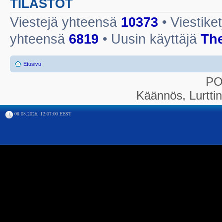
TILASTOT
Viestejä yhteensä
10373
• Viestike
yhteensä
6819
• Uusin käyttäjä
Th
Etusivu
P
Käännös, Lurtti
08.08.2026, 12:07:00 EEST