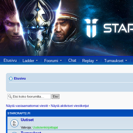
Etusivu
Chat
Ladder
Foorumi
Replay
Turnaukset
Etusivu
Näytä vastaamattomat viestit
•
Näytä aktiiviset viestiketjut
STARCRAFT2.FI
Uutiset
Valvoja:
Uutistenkirjoittajat