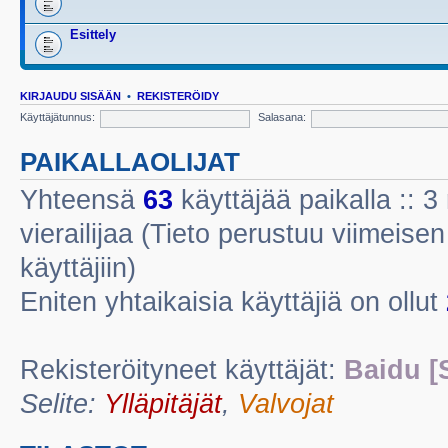
Esittely
KIRJAUDU SISÄÄN
•
REKISTERÖIDY
Käyttäjätunnus:
Salasana:
PAIKALLAOLIJAT
Yhteensä
63
käyttäjää paikalla :: 3 
vierailijaa (Tieto perustuu viimeisen 
käyttäjiin)
Eniten yhtaikaisia käyttäjiä on ollut
Rekisteröityneet käyttäjät:
Baidu [
Selite:
Ylläpitäjät
,
Valvojat