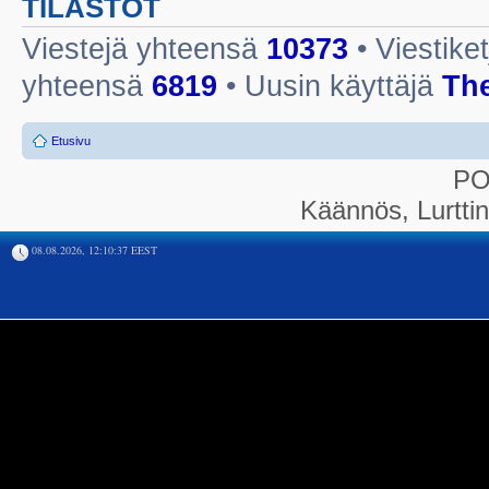
TILASTOT
Viestejä yhteensä
10373
• Viestike
yhteensä
6819
• Uusin käyttäjä
Th
Etusivu
P
Käännös, Lurtti
08.08.2026, 12:10:37 EEST