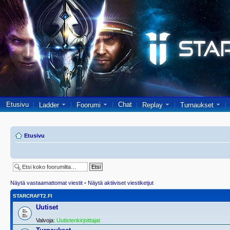
Etusivu
Chat
Ladder
Foorumi
Replay
Turnaukset
Etusivu
Näytä vastaamattomat viestit
•
Näytä aktiiviset viestiketjut
STARCRAFT2.FI
Uutiset
Valvoja:
Uutistenkirjoittajat