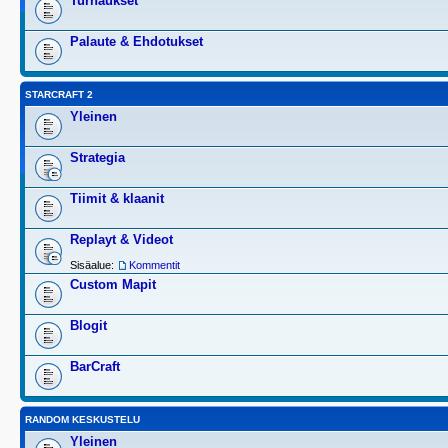
Turnaukset
Palaute & Ehdotukset
STARCRAFT 2
Yleinen
Strategia
Tiimit & klaanit
Replayt & Videot
Sisäalue:
Kommentit
Custom Mapit
Blogit
BarCraft
RANDOM KESKUSTELU
Yleinen