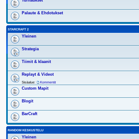
Turnaukset
Palaute & Ehdotukset
STARCRAFT 2
Yleinen
Strategia
Tiimit & klaanit
Replayt & Videot
Sisäalue:
Kommentit
Custom Mapit
Blogit
BarCraft
RANDOM KESKUSTELU
Yleinen