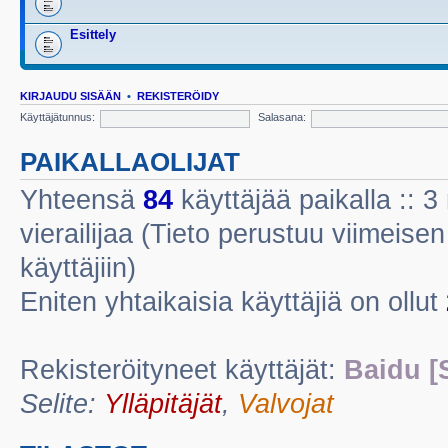
Esittely
KIRJAUDU SISÄÄN
•
REKISTERÖIDY
Käyttäjätunnus:
Salasana:
PAIKALLAOLIJAT
Yhteensä
84
käyttäjää paikalla :: 3 
vierailijaa (Tieto perustuu viimeisen 
käyttäjiin)
Eniten yhtaikaisia käyttäjiä on ollut
Rekisteröityneet käyttäjät:
Baidu [
Selite:
Ylläpitäjät
,
Valvojat