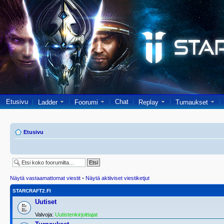
Etusivu
Chat
Ladder
Foorumi
Replay
Turnaukset
Etusivu
Näytä vastaamattomat viestit
•
Näytä aktiiviset viestiketjut
STARCRAFT2.FI
Uutiset
Valvoja:
Uutistenkirjoittajat