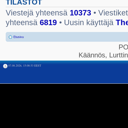
TILASTOT
Viestejä yhteensä
10373
• Viestike
yhteensä
6819
• Uusin käyttäjä
Th
Etusivu
P
Käännös, Lurtti
07.08.2026, 15:08:53 EEST