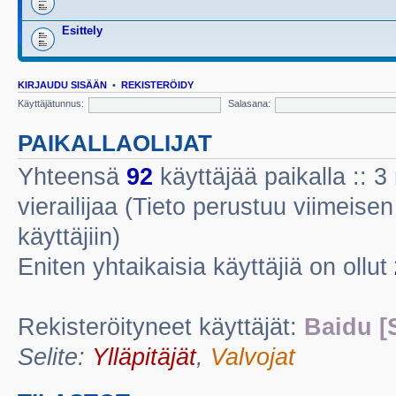
Esittely
KIRJAUDU SISÄÄN
•
REKISTERÖIDY
Käyttäjätunnus:
Salasana:
PAIKALLAOLIJAT
Yhteensä
92
käyttäjää paikalla :: 3 
vierailijaa (Tieto perustuu viimeisen 
käyttäjiin)
Eniten yhtaikaisia käyttäjiä on ollut
Rekisteröityneet käyttäjät:
Baidu [
Selite:
Ylläpitäjät
,
Valvojat