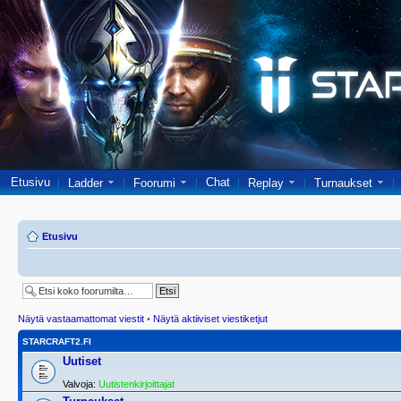
Etusivu
Chat
Ladder
Foorumi
Replay
Turnaukset
Etusivu
Näytä vastaamattomat viestit
•
Näytä aktiiviset viestiketjut
STARCRAFT2.FI
Uutiset
Valvoja:
Uutistenkirjoittajat