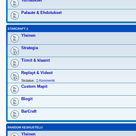
Turnaukset
Palaute & Ehdotukset
STARCRAFT 2
Yleinen
Strategia
Tiimit & klaanit
Replayt & Videot
Sisäalue:
Kommentit
Custom Mapit
Blogit
BarCraft
RANDOM KESKUSTELU
Yleinen