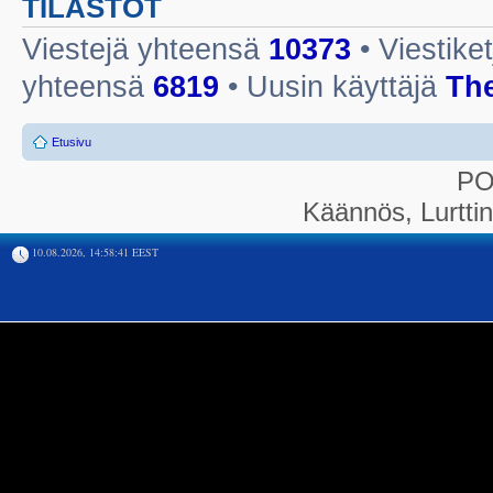
TILASTOT
Viestejä yhteensä
10373
• Viestike
yhteensä
6819
• Uusin käyttäjä
Th
Etusivu
P
Käännös, Lurtti
10.08.2026, 14:58:41 EEST