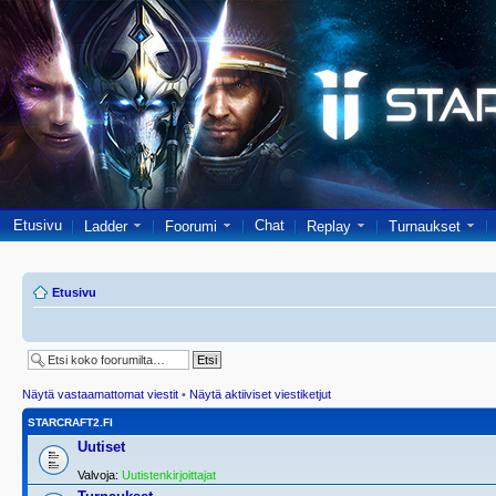
Etusivu
Chat
Ladder
Foorumi
Replay
Turnaukset
Etusivu
Näytä vastaamattomat viestit
•
Näytä aktiiviset viestiketjut
STARCRAFT2.FI
Uutiset
Valvoja:
Uutistenkirjoittajat