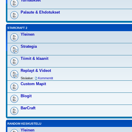
Turnaukset
Palaute & Ehdotukset
STARCRAFT 2
Yleinen
Strategia
Tiimit & klaanit
Replayt & Videot
Sisäalue:
Kommentit
Custom Mapit
Blogit
BarCraft
RANDOM KESKUSTELU
Yleinen