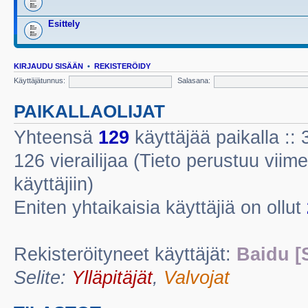
Esittely
KIRJAUDU SISÄÄN
•
REKISTERÖIDY
Käyttäjätunnus:
Salasana:
PAIKALLAOLIJAT
Yhteensä
129
käyttäjää paikalla :: 3
126 vierailijaa (Tieto perustuu viime
käyttäjiin)
Eniten yhtaikaisia käyttäjiä on ollut
Rekisteröityneet käyttäjät:
Baidu [
Selite:
Ylläpitäjät
,
Valvojat