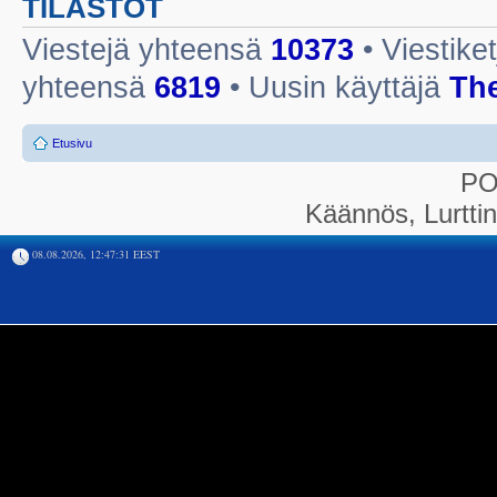
TILASTOT
Viestejä yhteensä
10373
• Viestike
yhteensä
6819
• Uusin käyttäjä
Th
Etusivu
P
Käännös, Lurtti
08.08.2026, 12:47:31 EEST