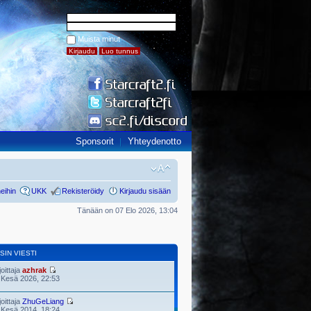
Muista minut
Sponsorit
Yhteydenotto
eihin
UKK
Rekisteröidy
Kirjaudu sisään
Tänään on 07 Elo 2026, 13:04
SIN VIESTI
joittaja
azhrak
 Kesä 2026, 22:53
joittaja
ZhuGeLiang
 Kesä 2014, 18:24