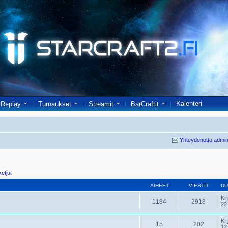
Kalenteri
Replay
Turnaukset
Streamit
BarCraftit
Yhteydenotto admin
ketjut
AIHEET
VIESTIT
UU
Kir
1184
2918
22
Kir
15
202
12