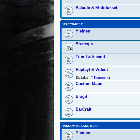
Palaute & Ehdotukset
STARCRAFT 2
Yleinen
Strategia
Tiimit & klaanit
Replayt & Videot
Sisäalue:
Kommentit
Custom Mapit
Blogit
BarCraft
RANDOM KESKUSTELU
Yleinen