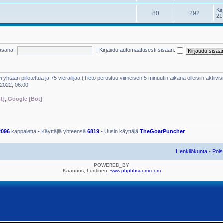
Kir
80
292
21
asana:
|
Kirjaudu automaattisesti sisään.
i yhtään piilotettua ja 75 vierailijaa (Tieto perustuu viimeisen 5 minuutin aikana olleisiin aktiivisi
 2022, 06:00
t]
,
Google [Bot]
2096
kappaletta • Käyttäjiä yhteensä
6819
• Uusin käyttäjä
TheGoatPuncher
Henkilökunta
•
Pois
POWERED_BY
Käännös, Lurttinen,
www.phpbbsuomi.com