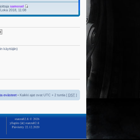
joittaja
samosel
 Loka 2018, 11:08
in käyttäjiin)
ta evästeet
• Kaikki ajat ovat UTC + 2 tuntia [
DST
]
starcraft2.fi © 2026
yllapito [ät] starcraft2.fi
Päivitetty 22.12.2020