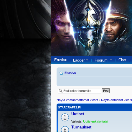
Etusivu
Chat
Ladder
Foorumi
Etusivu
Näytä vastaamattomat viestit
•
Näytä aktiiviset viesti
STARCRAFT2.FI
Uutiset
Valvoja:
Uutistenkirjoittajat
Turnaukset