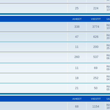
Kir
25
224
13
AIHEET
VIESTIT
UU
Kir
338
3774
13
Kir
47
626
20
Kir
11
200
25
Kir
260
537
06
Kir
11
69
09
Kir
18
252
04
Kir
21
50
05
AIHEET
VIESTIT
UU
Kir
68
1154
19