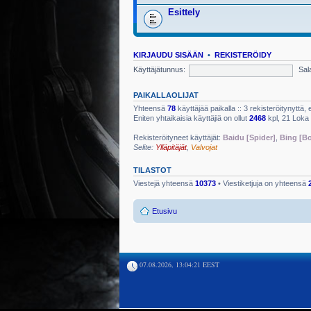
Esittely
KIRJAUDU SISÄÄN
•
REKISTERÖIDY
Käyttäjätunnus:
Sal
PAIKALLAOLIJAT
Yhteensä
78
käyttäjää paikalla :: 3 rekisteröitynyttä, e
Eniten yhtaikaisia käyttäjiä on ollut
2468
kpl, 21 Loka
Rekisteröityneet käyttäjät:
Baidu [Spider]
,
Bing [Bo
Selite:
Ylläpitäjät
,
Valvojat
TILASTOT
Viestejä yhteensä
10373
• Viestiketjuja on yhteensä
Etusivu
07.08.2026, 13:04:21 EEST