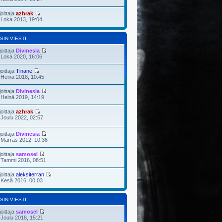
joittaja
azhrak
 Loka 2013, 19:04
SIN VIESTI
joittaja
Divinesia
 Loka 2020, 16:06
joittaja
Tinane
 Heinä 2018, 10:45
joittaja
Divinesia
 Heinä 2019, 14:19
joittaja
azhrak
 Joulu 2022, 02:57
joittaja
Divinesia
 Marras 2012, 10:36
joittaja
samosel
 Tammi 2016, 08:51
joittaja
aleksiterran
 Kesä 2016, 00:03
SIN VIESTI
joittaja
samosel
 Joulu 2018, 15:21