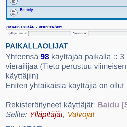
Esittely
KIRJAUDU SISÄÄN
•
REKISTERÖIDY
Käyttäjätunnus:
Salasana:
PAIKALLAOLIJAT
Yhteensä
98
käyttäjää paikalla :: 3 
vierailijaa (Tieto perustuu viimeisen 
käyttäjiin)
Eniten yhtaikaisia käyttäjiä on ollut
Rekisteröityneet käyttäjät:
Baidu [
Selite:
Ylläpitäjät
,
Valvojat