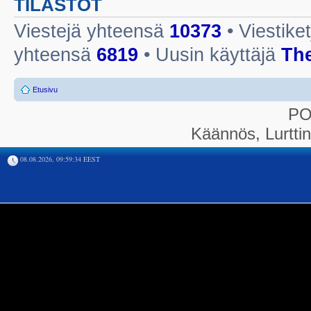
TILASTOT
Viestejä yhteensä
10373
• Viestike
yhteensä
6819
• Uusin käyttäjä
Th
Etusivu
P
Käännös, Lurtti
08.08.2026, 09:59:34 EEST