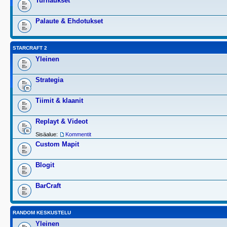
Turnaukset
Palaute & Ehdotukset
STARCRAFT 2
Yleinen
Strategia
Tiimit & klaanit
Replayt & Videot
Sisäalue:
Kommentit
Custom Mapit
Blogit
BarCraft
RANDOM KESKUSTELU
Yleinen