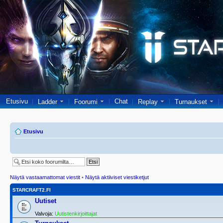
Etusivu
Chat
Ladder
Foorumi
Replay
Turnaukset
Etusivu
Näytä vastaamattomat viestit
•
Näytä aktiiviset viestiketjut
STARCRAFT2.FI
Uutiset
Valvoja:
Uutistenkirjoittajat