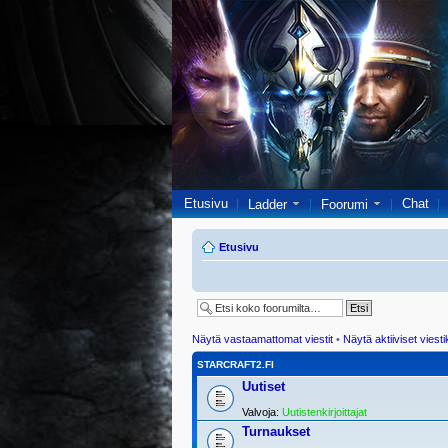
Etusivu
Chat
Ladder
Foorumi
Etusivu
Näytä vastaamattomat viestit
•
Näytä aktiiviset viesti
STARCRAFT2.FI
Uutiset
Valvoja:
Uutistenkirjoittajat
Turnaukset