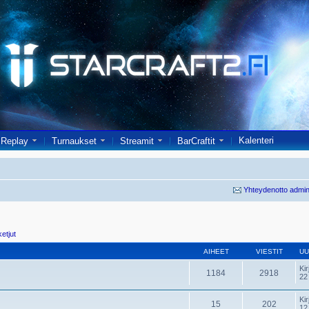
Kalenteri
Replay
Turnaukset
Streamit
BarCraftit
Yhteydenotto admin
ketjut
AIHEET
VIESTIT
UU
Kir
1184
2918
22
Kir
15
202
12