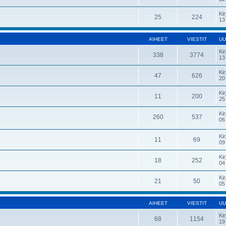
Kir
25
224
13
AIHEET
VIESTIT
UU
Kir
338
3774
13
Kir
47
626
20
Kir
11
200
25
Kir
260
537
06
Kir
11
69
09
Kir
18
252
04
Kir
21
50
05
AIHEET
VIESTIT
UU
Kir
68
1154
19