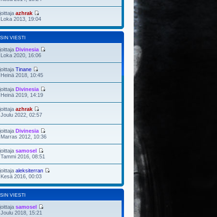
joittaja
azhrak
 Loka 2013, 19:04
SIN VIESTI
joittaja
Divinesia
 Loka 2020, 16:06
joittaja
Tinane
 Heinä 2018, 10:45
joittaja
Divinesia
 Heinä 2019, 14:19
joittaja
azhrak
 Joulu 2022, 02:57
joittaja
Divinesia
 Marras 2012, 10:36
joittaja
samosel
 Tammi 2016, 08:51
joittaja
aleksiterran
 Kesä 2016, 00:03
SIN VIESTI
joittaja
samosel
 Joulu 2018, 15:21