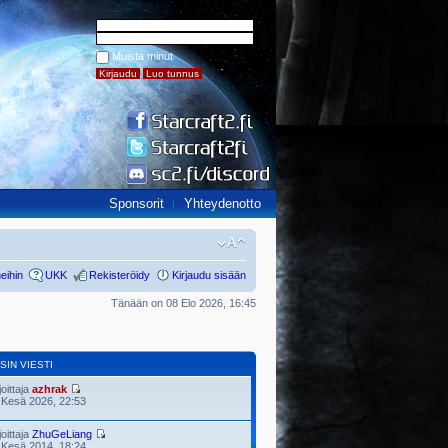
Muista minut
Sponsorit
Yhteydenotto
eihin
UKK
Rekisteröidy
Kirjaudu sisään
Tänään on 08 Elo 2026, 16:45
SIN VIESTI
joittaja
azhrak
 Kesä 2026, 22:53
joittaja
ZhuGeLiang
 Kesä 2014, 18:24