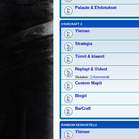
Palaute & Ehdotukset
STARCRAFT 2
Yleinen
Strategia
Tiimit & klaanit
Replayt & Videot
Sisäalue:
Kommentit
Custom Mapit
Blogit
BarCraft
RANDOM KESKUSTELU
Yleinen