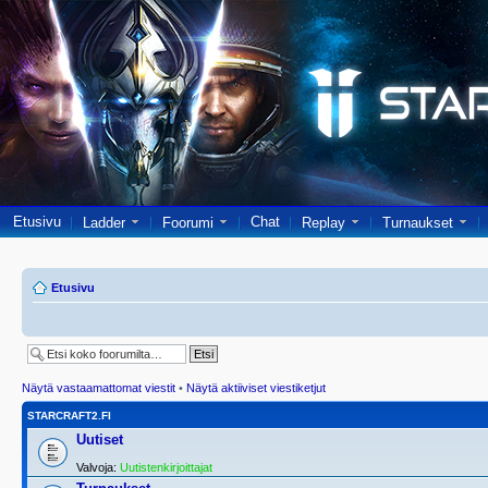
Etusivu
Chat
Ladder
Foorumi
Replay
Turnaukset
Etusivu
Näytä vastaamattomat viestit
•
Näytä aktiiviset viestiketjut
STARCRAFT2.FI
Uutiset
Valvoja:
Uutistenkirjoittajat