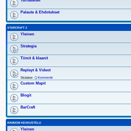
Turnaukset
Palaute & Ehdotukset
STARCRAFT 2
Yleinen
Strategia
Tiimit & klaanit
Replayt & Videot
Sisäalue:
Kommentit
Custom Mapit
Blogit
BarCraft
RANDOM KESKUSTELU
Yleinen