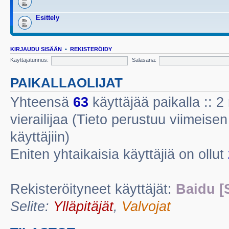
Esittely
KIRJAUDU SISÄÄN
•
REKISTERÖIDY
Käyttäjätunnus:
Salasana:
PAIKALLAOLIJAT
Yhteensä
63
käyttäjää paikalla :: 2 
vierailijaa (Tieto perustuu viimeisen 
käyttäjiin)
Eniten yhtaikaisia käyttäjiä on ollut
Rekisteröityneet käyttäjät:
Baidu [
Selite:
Ylläpitäjät
,
Valvojat