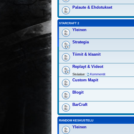
Palaute & Ehdotukset
STARCRAFT 2
Yleinen
Strategia
Tiimit & klaanit
Replayt & Videot
Sisäalue:
Kommentit
Custom Mapit
Blogit
BarCraft
RANDOM KESKUSTELU
Yleinen