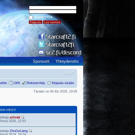
Muista minut
Sponsorit
Yhteydenotto
eihin
UKK
Rekisteröidy
Kirjaudu sisään
Tänään on 06 Elo 2026, 19:09
SIN VIESTI
joittaja
azhrak
 Kesä 2026, 22:53
joittaja
ZhuGeLiang
 Kesä 2014, 18:24