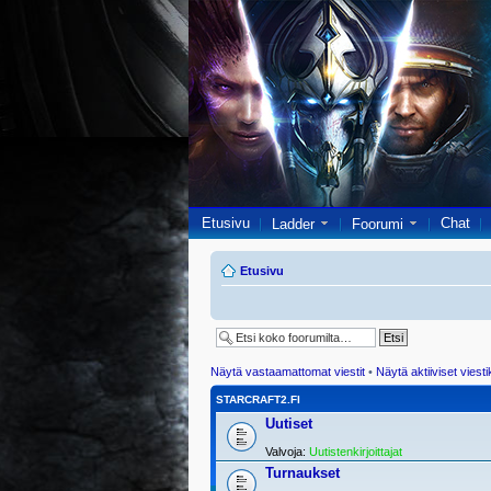
Etusivu
Chat
Ladder
Foorumi
Etusivu
Näytä vastaamattomat viestit
•
Näytä aktiiviset viesti
STARCRAFT2.FI
Uutiset
Valvoja:
Uutistenkirjoittajat
Turnaukset