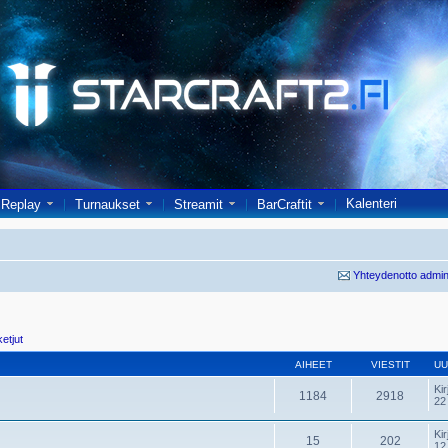
Kalenteri
Replay
Turnaukset
Streamit
BarCraftit
Yhteydenotto admin
ketjut
AIHEET
VIESTIT
UU
Kir
1184
2918
22
Kir
15
202
12