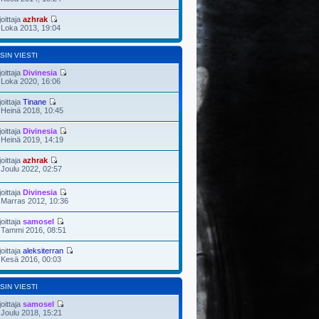
joittaja
azhrak
 Loka 2013, 19:04
SIN VIESTI
joittaja
Divinesia
 Loka 2020, 16:06
joittaja
Tinane
 Heinä 2018, 10:45
joittaja
Divinesia
 Heinä 2019, 14:19
joittaja
azhrak
 Joulu 2022, 02:57
joittaja
Divinesia
 Marras 2012, 10:36
joittaja
samosel
 Tammi 2016, 08:51
joittaja
aleksiterran
 Kesä 2016, 00:03
SIN VIESTI
joittaja
samosel
 Joulu 2018, 15:21