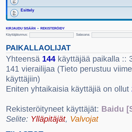
Esittely
KIRJAUDU SISÄÄN
•
REKISTERÖIDY
Käyttäjätunnus:
Salasana:
PAIKALLAOLIJAT
Yhteensä
144
käyttäjää paikalla :: 3
141 vierailijaa (Tieto perustuu viime
käyttäjiin)
Eniten yhtaikaisia käyttäjiä on ollut
Rekisteröityneet käyttäjät:
Baidu [
Selite:
Ylläpitäjät
,
Valvojat