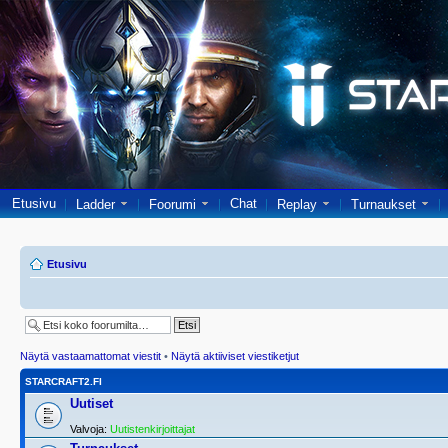
Etusivu
Chat
Ladder
Foorumi
Replay
Turnaukset
Etusivu
Näytä vastaamattomat viestit
•
Näytä aktiiviset viestiketjut
STARCRAFT2.FI
Uutiset
Valvoja:
Uutistenkirjoittajat