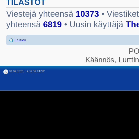
TILASTOT
Viestejä yhteensä
10373
• Viestike
yhteensä
6819
• Uusin käyttäjä
Th
Etusivu
P
Käännös, Lurtti
07.08.2026, 14:32:52 EEST