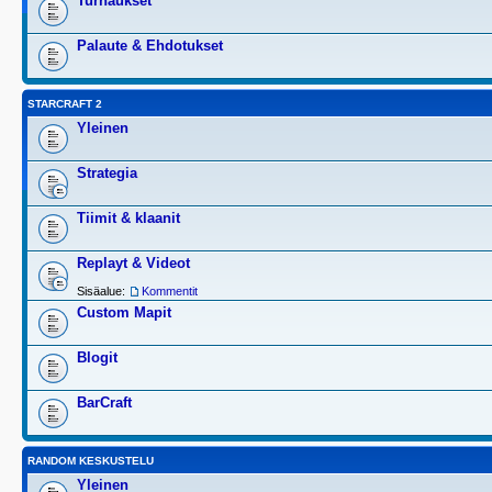
Turnaukset
Palaute & Ehdotukset
STARCRAFT 2
Yleinen
Strategia
Tiimit & klaanit
Replayt & Videot
Sisäalue:
Kommentit
Custom Mapit
Blogit
BarCraft
RANDOM KESKUSTELU
Yleinen