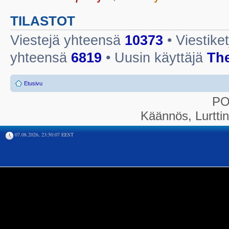
TILASTOT
Viestejä yhteensä
10373
• Viestike
yhteensä
6819
• Uusin käyttäjä
Th
Etusivu
P
Käännös, Lurtti
07.08.2026, 23:50:07 EEST