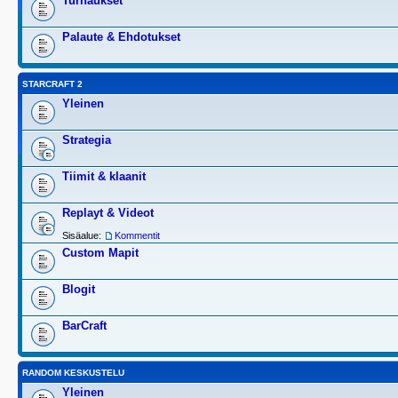
Turnaukset
Palaute & Ehdotukset
STARCRAFT 2
Yleinen
Strategia
Tiimit & klaanit
Replayt & Videot
Sisäalue:
Kommentit
Custom Mapit
Blogit
BarCraft
RANDOM KESKUSTELU
Yleinen