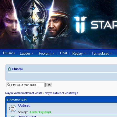
Etusivu
Chat
Ladder
Foorumi
Replay
Turnaukset
Etusivu
Näytä vastaamattomat viestit
•
Näytä aktiiviset viestiketjut
STARCRAFT2.FI
Uutiset
Valvoja:
Uutistenkirjoittajat