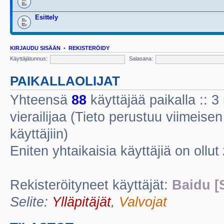
Esittely
KIRJAUDU SISÄÄN
•
REKISTERÖIDY
Käyttäjätunnus:
Salasana:
PAIKALLAOLIJAT
Yhteensä
88
käyttäjää paikalla :: 3 
vierailijaa (Tieto perustuu viimeisen 
käyttäjiin)
Eniten yhtaikaisia käyttäjiä on ollut
Rekisteröityneet käyttäjät:
Baidu [
Selite:
Ylläpitäjät
,
Valvojat