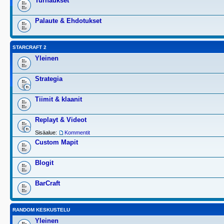
Turnaukset
Palaute & Ehdotukset
STARCRAFT 2
Yleinen
Strategia
Tiimit & klaanit
Replayt & Videot
Sisäalue:
Kommentit
Custom Mapit
Blogit
BarCraft
RANDOM KESKUSTELU
Yleinen