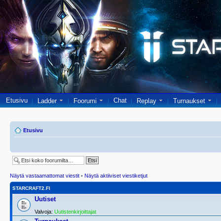
Etusivu
Chat
Ladder
Foorumi
Replay
Turnaukset
Etusivu
Näytä vastaamattomat viestit
•
Näytä aktiiviset viestiketjut
STARCRAFT2.FI
Uutiset
Valvoja:
Uutistenkirjoittajat