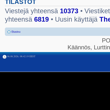
TILASTOT
Viestejä yhteensä
10373
• Viestike
yhteensä
6819
• Uusin käyttäjä
Th
Etusivu
P
Käännös, Lurtti
06.08.2026, 08:42:19 EEST