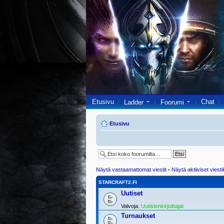
Etusivu
Chat
Ladder
Foorumi
Etusivu
Näytä vastaamattomat viestit
•
Näytä aktiiviset viesti
STARCRAFT2.FI
Uutiset
Valvoja:
Uutistenkirjoittajat
Turnaukset