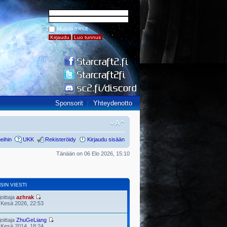
Muista minut
Sponsorit
Yhteydenotto
eihin
UKK
Rekisteröidy
Kirjaudu sisään
Tänään on 06 Elo 2026, 15:10
SIN VIESTI
joittaja
azhrak
 Kesä 2026, 22:53
joittaja
ZhuGeLiang
 Kesä 2014, 18:24