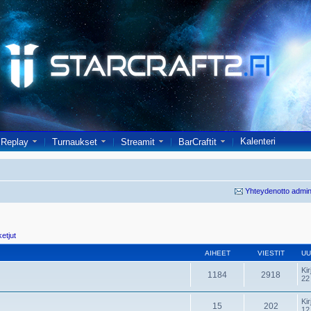
Kalenteri
Replay
Turnaukset
Streamit
BarCraftit
Yhteydenotto admin
ketjut
AIHEET
VIESTIT
UU
Kir
1184
2918
22
Kir
15
202
12