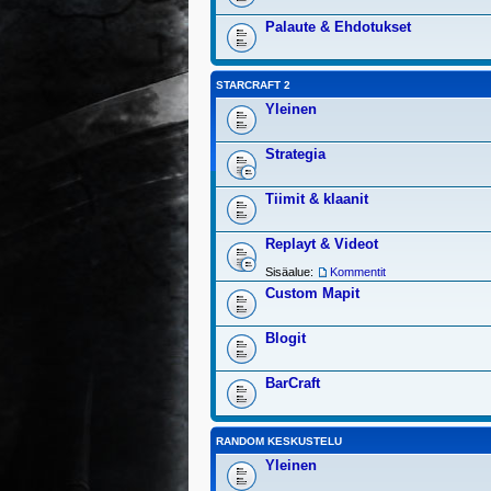
Palaute & Ehdotukset
STARCRAFT 2
Yleinen
Strategia
Tiimit & klaanit
Replayt & Videot
Sisäalue:
Kommentit
Custom Mapit
Blogit
BarCraft
RANDOM KESKUSTELU
Yleinen