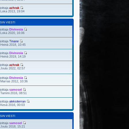
joittaja
azhrak
 Loka 2013, 19:04
SIN VIESTI
joittaja
Divinesia
 Loka 2020, 16:06
joittaja
Tinane
 Heinä 2018, 10:45
joittaja
Divinesia
 Heinä 2019, 14:19
joittaja
azhrak
 Joulu 2022, 02:57
joittaja
Divinesia
 Marras 2012, 10:36
joittaja
samosel
 Tammi 2016, 08:51
joittaja
aleksiterran
 Kesä 2016, 00:03
SIN VIESTI
joittaja
samosel
 Joulu 2018, 15:21