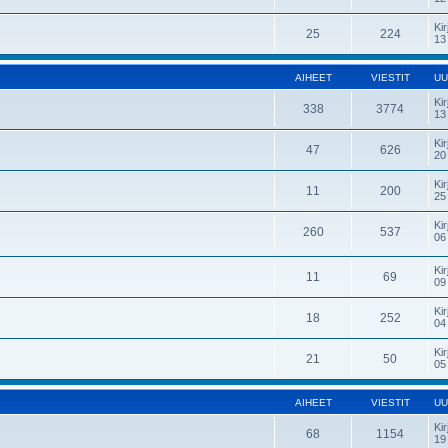
Kir
25
224
13
AIHEET
VIESTIT
UU
Kir
338
3774
13
Kir
47
626
20
Kir
11
200
25
Kir
260
537
06
Kir
11
69
09
Kir
18
252
04
Kir
21
50
05
AIHEET
VIESTIT
UU
Kir
68
1154
19