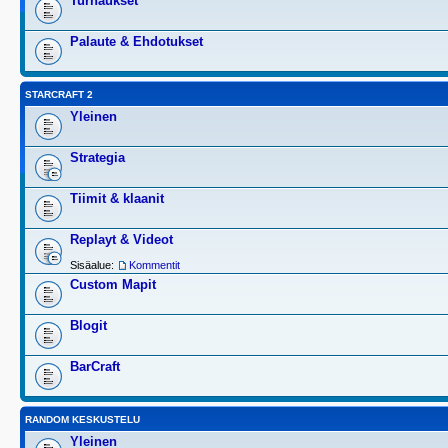
Turnaukset
Palaute & Ehdotukset
STARCRAFT 2
Yleinen
Strategia
Tiimit & klaanit
Replayt & Videot
Sisäalue:
Kommentit
Custom Mapit
Blogit
BarCraft
RANDOM KESKUSTELU
Yleinen