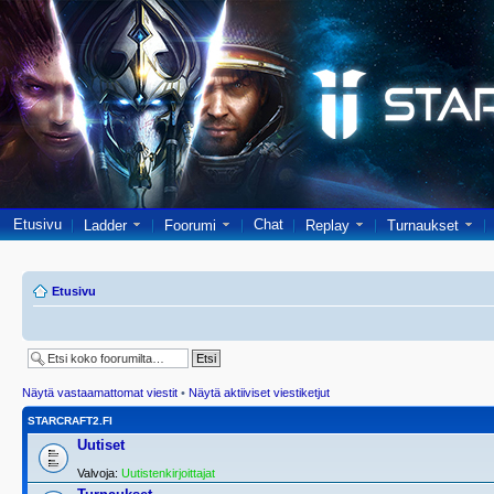
Etusivu
Chat
Ladder
Foorumi
Replay
Turnaukset
Etusivu
Näytä vastaamattomat viestit
•
Näytä aktiiviset viestiketjut
STARCRAFT2.FI
Uutiset
Valvoja:
Uutistenkirjoittajat