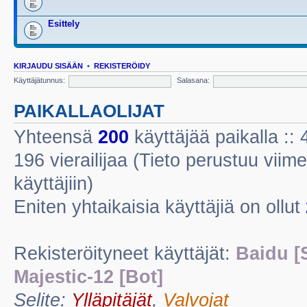
Esittely
KIRJAUDU SISÄÄN
•
REKISTERÖIDY
Käyttäjätunnus:
Salasana:
PAIKALLAOLIJAT
Yhteensä
200
käyttäjää paikalla :: 4
196 vierailijaa (Tieto perustuu viime
käyttäjiin)
Eniten yhtaikaisia käyttäjiä on ollut
Rekisteröityneet käyttäjät:
Baidu [
Majestic-12 [Bot]
Selite:
Ylläpitäjät
,
Valvojat