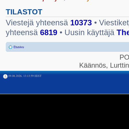
TILASTOT
Viestejä yhteensä
10373
• Viestike
yhteensä
6819
• Uusin käyttäjä
Th
Etusivu
P
Käännös, Lurtti
09.08.2026, 13:13:59 EEST