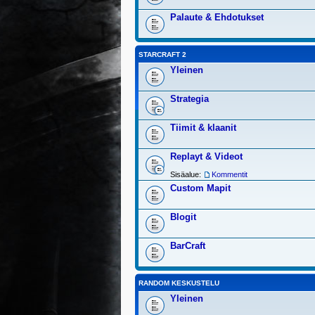
Palaute & Ehdotukset
STARCRAFT 2
Yleinen
Strategia
Tiimit & klaanit
Replayt & Videot
Sisäalue:
Kommentit
Custom Mapit
Blogit
BarCraft
RANDOM KESKUSTELU
Yleinen