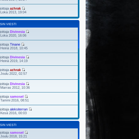
joittaja
azhrak
 Loka 2013, 19:04
SIN VIESTI
joittaja
Divinesia
 Loka 2020, 16:06
joittaja
Tinane
 Heinä 2018, 10:45
joittaja
Divinesia
 Heinä 2019, 14:19
joittaja
azhrak
 Joulu 2022, 02:57
joittaja
Divinesia
 Marras 2012, 10:36
joittaja
samosel
 Tammi 2016, 08:51
joittaja
aleksiterran
 Kesä 2016, 00:03
SIN VIESTI
joittaja
samosel
 Joulu 2018, 15:21