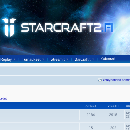
Kalenteri
Replay
Turnaukset
Streamit
BarCraftit
Yhteydenotto admin
ketjut
AIHEET
VIESTIT
UU
Kir
1184
2918
22
Kir
15
202
12