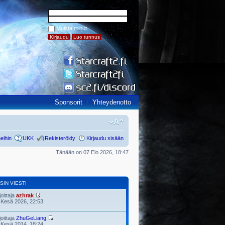
Muista minut
Sponsorit
Yhteydenotto
eihin
UKK
Rekisteröidy
Kirjaudu sisään
Tänään on 07 Elo 2026, 18:47
SIN VIESTI
joittaja
azhrak
 Kesä 2026, 22:53
joittaja
ZhuGeLiang
 Kesä 2014, 18:24