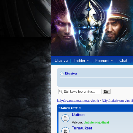
Etusivu
Chat
Ladder
Foorumi
Etusivu
Näytä vastaamattomat viestit
•
Näytä aktiiviset viesti
STARCRAFT2.FI
Uutiset
Valvoja:
Uutistenkirjoittajat
Turnaukset