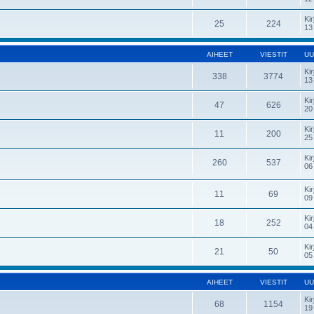
Kir
25
224
13
AIHEET
VIESTIT
UU
Kir
338
3774
13
Kir
47
626
20
Kir
11
200
25
Kir
260
537
06
Kir
11
69
09
Kir
18
252
04
Kir
21
50
05
AIHEET
VIESTIT
UU
Kir
68
1154
19