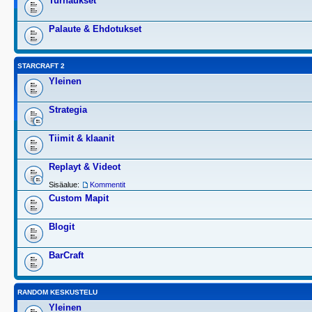
Turnaukset
Palaute & Ehdotukset
STARCRAFT 2
Yleinen
Strategia
Tiimit & klaanit
Replayt & Videot
Sisäalue:
Kommentit
Custom Mapit
Blogit
BarCraft
RANDOM KESKUSTELU
Yleinen