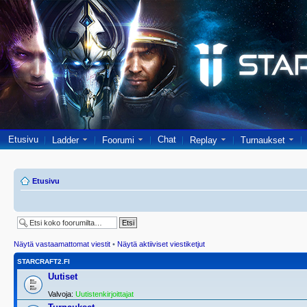
Etusivu
Chat
Ladder
Foorumi
Replay
Turnaukset
Etusivu
Näytä vastaamattomat viestit
•
Näytä aktiiviset viestiketjut
STARCRAFT2.FI
Uutiset
Valvoja:
Uutistenkirjoittajat