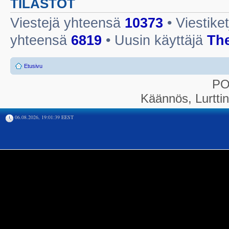
TILASTOT
Viestejä yhteensä
10373
• Viestike
yhteensä
6819
• Uusin käyttäjä
Th
Etusivu
P
Käännös, Lurtti
06.08.2026, 19:01:39 EEST