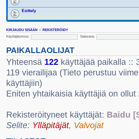
Esittely
KIRJAUDU SISÄÄN
•
REKISTERÖIDY
Käyttäjätunnus:
Salasana:
PAIKALLAOLIJAT
Yhteensä
122
käyttäjää paikalla :: 3
119 vierailijaa (Tieto perustuu viimei
käyttäjiin)
Eniten yhtaikaisia käyttäjiä on ollut
Rekisteröityneet käyttäjät:
Baidu [
Selite:
Ylläpitäjät
,
Valvojat