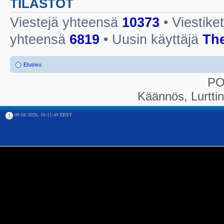
TILASTOT
Viestejä yhteensä
10373
• Viestike
yhteensä
6819
• Uusin käyttäjä
Th
Etusivu
P
Käännös, Lurtti
09.08.2026, 16:11:49 EEST