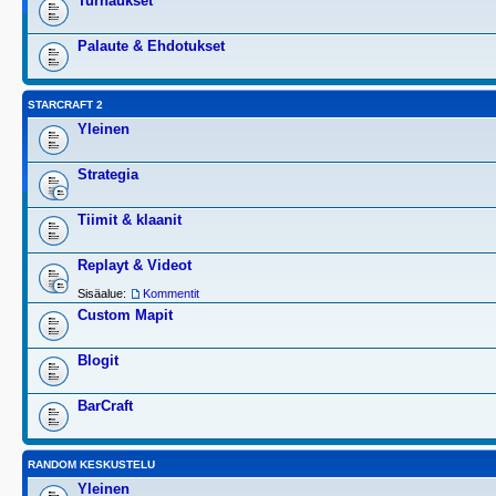
Turnaukset
Palaute & Ehdotukset
STARCRAFT 2
Yleinen
Strategia
Tiimit & klaanit
Replayt & Videot
Sisäalue:
Kommentit
Custom Mapit
Blogit
BarCraft
RANDOM KESKUSTELU
Yleinen