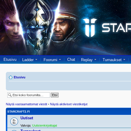
Etusivu
Chat
Ladder
Foorumi
Replay
Turnaukset
Etusivu
Näytä vastaamattomat viestit
•
Näytä aktiiviset viestiketjut
STARCRAFT2.FI
Uutiset
Valvoja:
Uutistenkirjoittajat