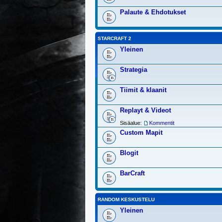
Palaute & Ehdotukset
STARCRAFT 2
Yleinen
Strategia
Tiimit & klaanit
Replayt & Videot
Sisäalue:
Kommentit
Custom Mapit
Blogit
BarCraft
RANDOM KESKUSTELU
Yleinen