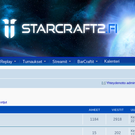
Kalenteri
Replay
Turnaukset
Streamit
BarCraftit
Yhteydenotto admin
ketjut
AIHEET
VIESTIT
UU
Kir
1184
2918
22
Kir
15
202
12