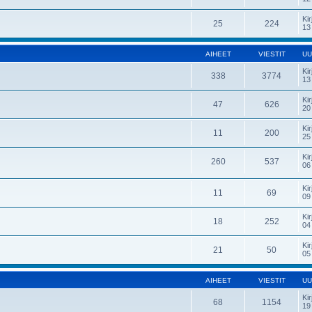
Kir
25
224
13
AIHEET
VIESTIT
UU
Kir
338
3774
13
Kir
47
626
20
Kir
11
200
25
Kir
260
537
06
Kir
11
69
09
Kir
18
252
04
Kir
21
50
05
AIHEET
VIESTIT
UU
Kir
68
1154
19