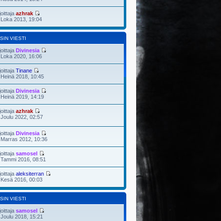
joittaja
azhrak
 Loka 2013, 19:04
SIN VIESTI
joittaja
Divinesia
 Loka 2020, 16:06
joittaja
Tinane
 Heinä 2018, 10:45
joittaja
Divinesia
 Heinä 2019, 14:19
joittaja
azhrak
 Joulu 2022, 02:57
joittaja
Divinesia
 Marras 2012, 10:36
joittaja
samosel
 Tammi 2016, 08:51
joittaja
aleksiterran
 Kesä 2016, 00:03
SIN VIESTI
joittaja
samosel
 Joulu 2018, 15:21