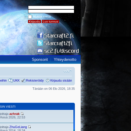
Muista minut
Sponsorit
Yhteydenotto
eihin
UKK
Rekisteröidy
Kirjaudu sisään
Tänään on 06 Elo 2026, 18:35
SIN VIESTI
joittaja
azhrak
 Kesä 2026, 22:53
joittaja
ZhuGeLiang
 Kesä 2014, 18:24