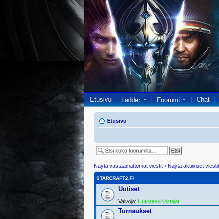
Etusivu
Chat
Ladder
Foorumi
Etusivu
Näytä vastaamattomat viestit
•
Näytä aktiiviset viesti
STARCRAFT2.FI
Uutiset
Valvoja:
Uutistenkirjoittajat
Turnaukset