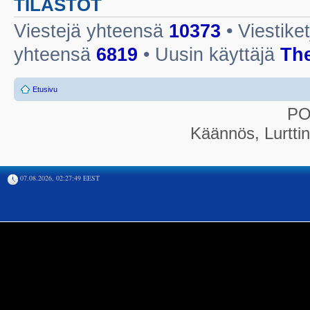
TILASTOT
Viestejä yhteensä
10373
• Viestike
yhteensä
6819
• Uusin käyttäjä
Th
Etusivu
P
Käännös, Lurtti
07.08.2026, 02:27:49 EEST