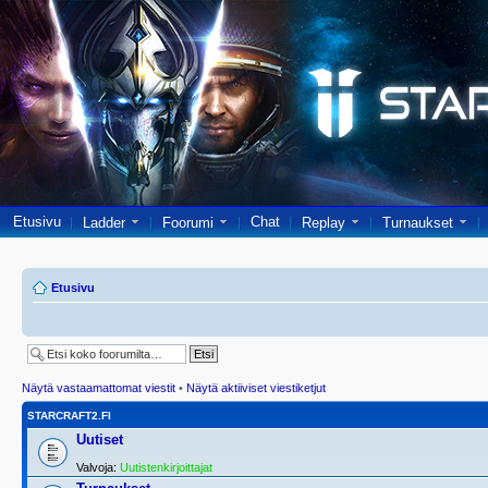
Etusivu
Chat
Ladder
Foorumi
Replay
Turnaukset
Etusivu
Näytä vastaamattomat viestit
•
Näytä aktiiviset viestiketjut
STARCRAFT2.FI
Uutiset
Valvoja:
Uutistenkirjoittajat