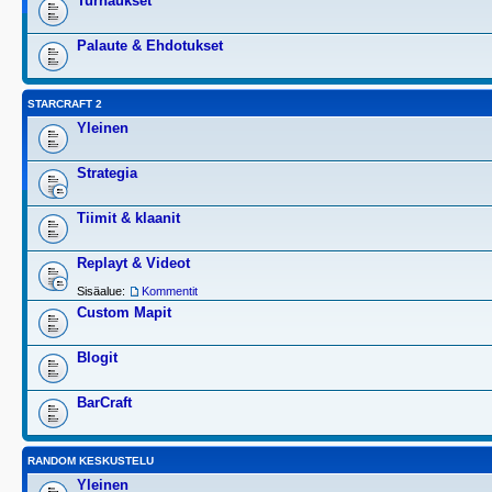
Turnaukset
Palaute & Ehdotukset
STARCRAFT 2
Yleinen
Strategia
Tiimit & klaanit
Replayt & Videot
Sisäalue:
Kommentit
Custom Mapit
Blogit
BarCraft
RANDOM KESKUSTELU
Yleinen