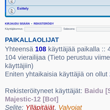
Esittely
KIRJAUDU SISÄÄN
•
REKISTERÖIDY
Käyttäjätunnus:
Salasana:
PAIKALLAOLIJAT
Yhteensä
108
käyttäjää paikalla :: 4
104 vierailijaa (Tieto perustuu viime
käyttäjiin)
Eniten yhtaikaisia käyttäjiä on ollut
Rekisteröityneet käyttäjät:
Baidu [
Majestic-12 [Bot]
Selite:
Ylläpitäjät
,
Valvojat