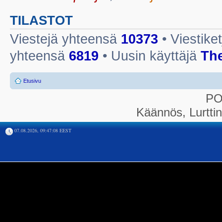
TILASTOT
Viestejä yhteensä
10373
• Viestike
yhteensä
6819
• Uusin käyttäjä
Th
Etusivu
P
Käännös, Lurtti
07.08.2026, 09:47:08 EEST