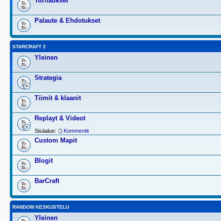
Turnaukset
Palaute & Ehdotukset
STARCRAFT 2
Yleinen
Strategia
Tiimit & klaanit
Replayt & Videot
Sisäalue:
Kommentit
Custom Mapit
Blogit
BarCraft
RANDOM KESKUSTELU
Yleinen