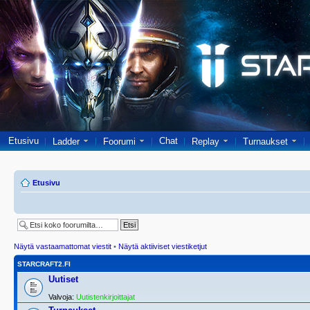
Etusivu
Chat
Ladder
Foorumi
Replay
Turnaukset
Etusivu
Näytä vastaamattomat viestit
•
Näytä aktiiviset viestiketjut
STARCRAFT2.FI
Uutiset
Valvoja:
Uutistenkirjoittajat