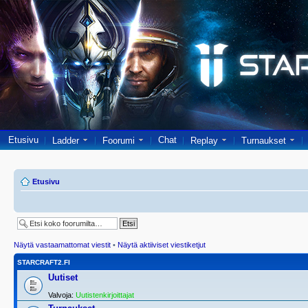
Etusivu
Chat
Ladder
Foorumi
Replay
Turnaukset
Etusivu
Näytä vastaamattomat viestit
•
Näytä aktiiviset viestiketjut
STARCRAFT2.FI
Uutiset
Valvoja:
Uutistenkirjoittajat