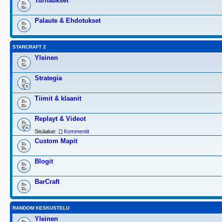
Turnaukset
Palaute & Ehdotukset
STARCRAFT 2
Yleinen
Strategia
Tiimit & klaanit
Replayt & Videot
Sisäalue:
Kommentit
Custom Mapit
Blogit
BarCraft
RANDOM KESKUSTELU
Yleinen