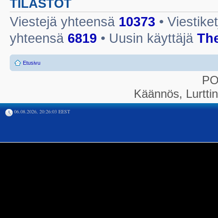
TILASTOT
Viestejä yhteensä
10373
• Viestike
yhteensä
6819
• Uusin käyttäjä
Th
Etusivu
P
Käännös, Lurtti
06.08.2026, 20:26:03 EEST