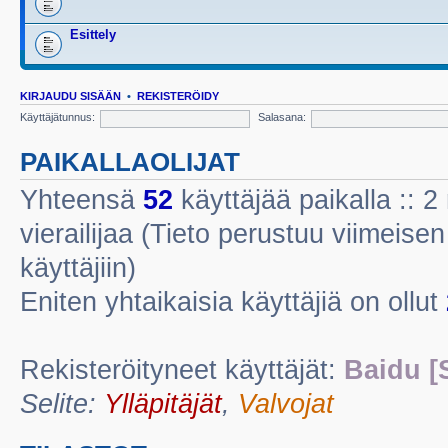
Esittely
KIRJAUDU SISÄÄN
•
REKISTERÖIDY
Käyttäjätunnus:
Salasana:
PAIKALLAOLIJAT
Yhteensä
52
käyttäjää paikalla :: 2 
vierailijaa (Tieto perustuu viimeisen 
käyttäjiin)
Eniten yhtaikaisia käyttäjiä on ollut
Rekisteröityneet käyttäjät:
Baidu [
Selite:
Ylläpitäjät
,
Valvojat