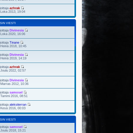
joittaja
azhrak
 Loka 2013, 19:04
SIN VIESTI
joittaja
Divinesia
 Loka 2020, 16:06
joittaja
Tinane
 Heinä 2018, 10:45
joittaja
Divinesia
 Heinä 2019, 14:19
joittaja
azhrak
 Joulu 2022, 02:57
joittaja
Divinesia
 Marras 2012, 10:36
joittaja
samosel
 Tammi 2016, 08:51
joittaja
aleksiterran
 Kesä 2016, 00:03
SIN VIESTI
joittaja
samosel
 Joulu 2018, 15:21