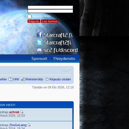
Muista minut
Sponsorit
Yhteydenotto
eihin
UKK
Rekisteröidy
Kirjaudu sisään
Tänään on 09 Elo 2026, 12:19
SIN VIESTI
joittaja
azhrak
 Kesä 2026, 22:53
joittaja
ZhuGeLiang
 Kesä 2014, 18:24