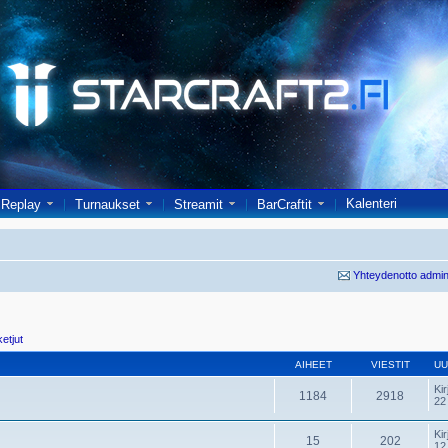
Kalenteri
Replay
Turnaukset
Streamit
BarCraftit
Yhteydenotto admin
ketjut
AIHEET
VIESTIT
UU
Kir
1184
2918
22
Kir
15
202
12