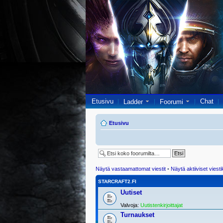
Etusivu
Chat
Ladder
Foorumi
Etusivu
Näytä vastaamattomat viestit
•
Näytä aktiiviset viesti
STARCRAFT2.FI
Uutiset
Valvoja:
Uutistenkirjoittajat
Turnaukset