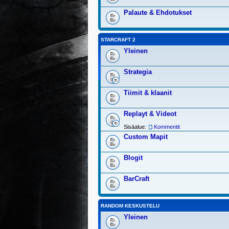
Palaute & Ehdotukset
STARCRAFT 2
Yleinen
Strategia
Tiimit & klaanit
Replayt & Videot
Sisäalue:
Kommentit
Custom Mapit
Blogit
BarCraft
RANDOM KESKUSTELU
Yleinen