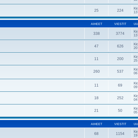
Kir
25
224
13
AIHEET
VIESTIT
UU
Kir
338
3774
13
Kir
47
626
20
Kir
11
200
25
Kir
260
537
06
Kir
11
69
09
Kir
18
252
04
Kir
21
50
05
AIHEET
VIESTIT
UU
Kir
68
1154
19