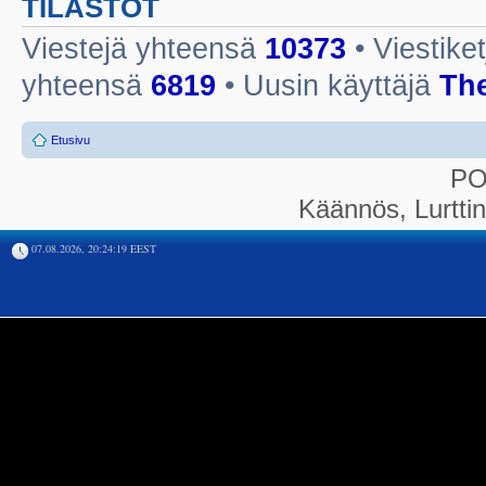
TILASTOT
Viestejä yhteensä
10373
• Viestike
yhteensä
6819
• Uusin käyttäjä
Th
Etusivu
P
Käännös, Lurtti
07.08.2026, 20:24:19 EEST