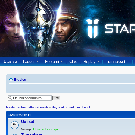
Etusivu
Chat
Ladder
Foorumi
Replay
Turnaukset
Etusivu
Näytä vastaamattomat viestit
•
Näytä aktiiviset viestiketjut
STARCRAFT2.FI
Uutiset
Valvoja:
Uutistenkirjoittajat