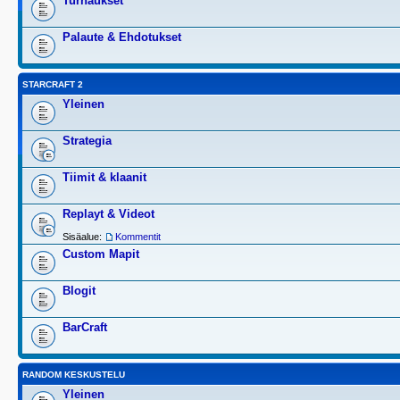
Turnaukset
Palaute & Ehdotukset
STARCRAFT 2
Yleinen
Strategia
Tiimit & klaanit
Replayt & Videot
Sisäalue:
Kommentit
Custom Mapit
Blogit
BarCraft
RANDOM KESKUSTELU
Yleinen