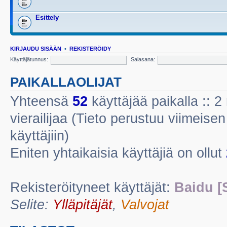
Esittely
KIRJAUDU SISÄÄN
•
REKISTERÖIDY
Käyttäjätunnus:
Salasana:
PAIKALLAOLIJAT
Yhteensä
52
käyttäjää paikalla :: 2 
vierailijaa (Tieto perustuu viimeisen 
käyttäjiin)
Eniten yhtaikaisia käyttäjiä on ollut
Rekisteröityneet käyttäjät:
Baidu [
Selite:
Ylläpitäjät
,
Valvojat