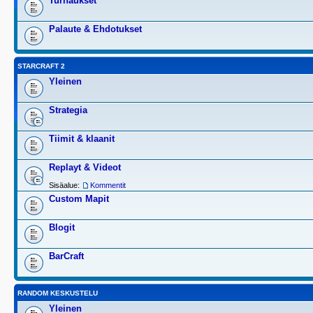
Turnaukset
Palaute & Ehdotukset
STARCRAFT 2
Yleinen
Strategia
Tiimit & klaanit
Replayt & Videot
Sisäalue:
Kommentit
Custom Mapit
Blogit
BarCraft
RANDOM KESKUSTELU
Yleinen