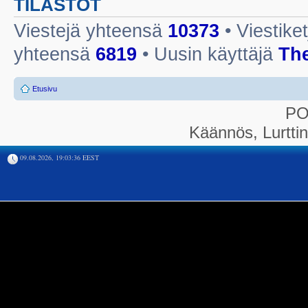
TILASTOT
Viestejä yhteensä
10373
• Viestike
yhteensä
6819
• Uusin käyttäjä
Th
Etusivu
P
Käännös, Lurtti
09.08.2026, 19:03:36 EEST