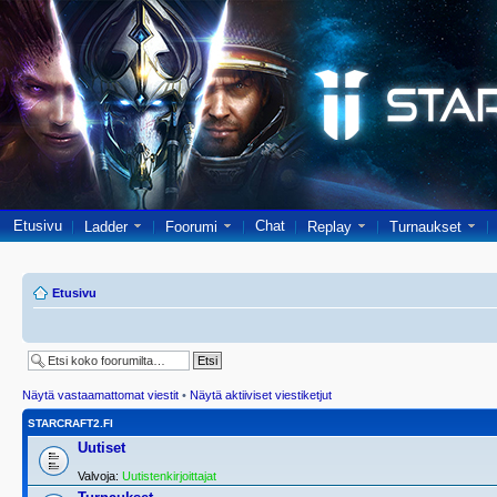
Etusivu
Chat
Ladder
Foorumi
Replay
Turnaukset
Etusivu
Näytä vastaamattomat viestit
•
Näytä aktiiviset viestiketjut
STARCRAFT2.FI
Uutiset
Valvoja:
Uutistenkirjoittajat