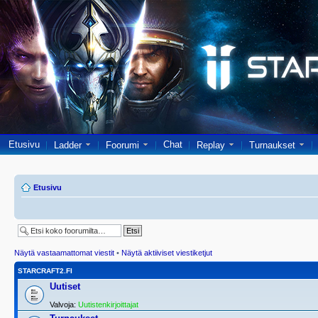
Etusivu
Chat
Ladder
Foorumi
Replay
Turnaukset
Etusivu
Näytä vastaamattomat viestit
•
Näytä aktiiviset viestiketjut
STARCRAFT2.FI
Uutiset
Valvoja:
Uutistenkirjoittajat