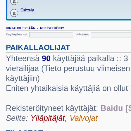
Esittely
KIRJAUDU SISÄÄN
•
REKISTERÖIDY
Käyttäjätunnus:
Salasana:
PAIKALLAOLIJAT
Yhteensä
90
käyttäjää paikalla :: 3 
vierailijaa (Tieto perustuu viimeisen 
käyttäjiin)
Eniten yhtaikaisia käyttäjiä on ollut
Rekisteröityneet käyttäjät:
Baidu [
Selite:
Ylläpitäjät
,
Valvojat