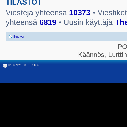
TILASTOT
Viestejä yhteensä
10373
• Viestike
yhteensä
6819
• Uusin käyttäjä
Th
Etusivu
P
Käännös, Lurtti
07.08.2026, 18:11:44 EEST