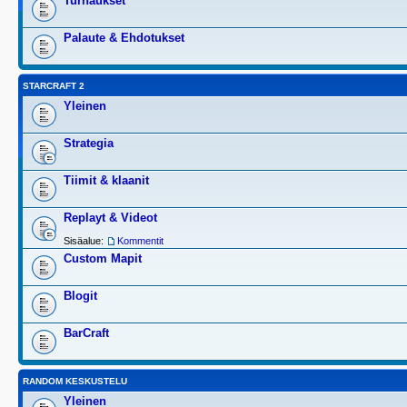
Turnaukset
Palaute & Ehdotukset
STARCRAFT 2
Yleinen
Strategia
Tiimit & klaanit
Replayt & Videot
Sisäalue:
Kommentit
Custom Mapit
Blogit
BarCraft
RANDOM KESKUSTELU
Yleinen