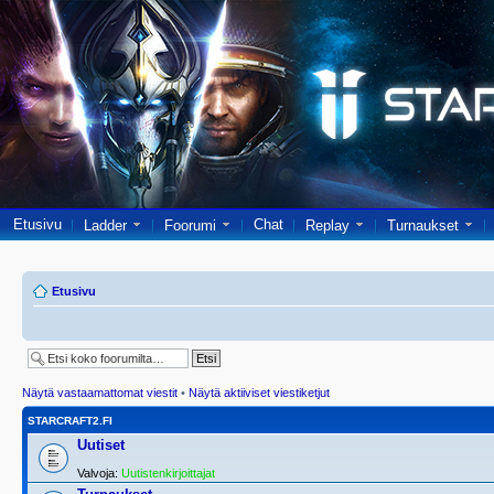
Etusivu
Chat
Ladder
Foorumi
Replay
Turnaukset
Etusivu
Näytä vastaamattomat viestit
•
Näytä aktiiviset viestiketjut
STARCRAFT2.FI
Uutiset
Valvoja:
Uutistenkirjoittajat