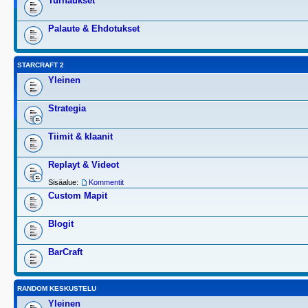
Turnaukset
Palaute & Ehdotukset
STARCRAFT 2
Yleinen
Strategia
Tiimit & klaanit
Replayt & Videot
Sisäalue:
Kommentit
Custom Mapit
Blogit
BarCraft
RANDOM KESKUSTELU
Yleinen