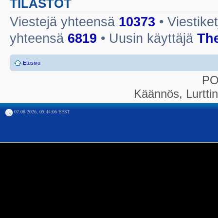
TILASTOT
Viestejä yhteensä
10373
• Viestike
yhteensä
6819
• Uusin käyttäjä
Th
Etusivu
P
Käännös, Lurtti
07.08.2026, 05:44:06 EEST