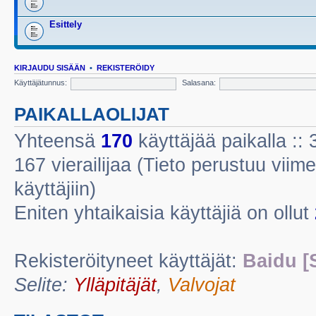
Esittely
KIRJAUDU SISÄÄN
•
REKISTERÖIDY
Käyttäjätunnus:
Salasana:
PAIKALLAOLIJAT
Yhteensä
170
käyttäjää paikalla :: 3
167 vierailijaa (Tieto perustuu viime
käyttäjiin)
Eniten yhtaikaisia käyttäjiä on ollut
Rekisteröityneet käyttäjät:
Baidu [
Selite:
Ylläpitäjät
,
Valvojat