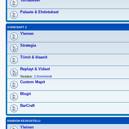
Turnaukset
Palaute & Ehdotukset
STARCRAFT 2
Yleinen
Strategia
Tiimit & klaanit
Replayt & Videot
Sisäalue:
Kommentit
Custom Mapit
Blogit
BarCraft
RANDOM KESKUSTELU
Yleinen