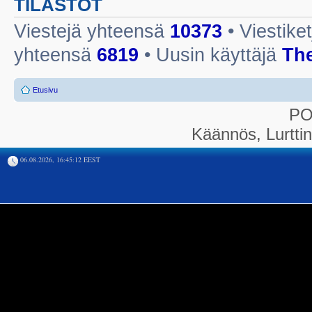
TILASTOT
Viestejä yhteensä
10373
• Viestike
yhteensä
6819
• Uusin käyttäjä
Th
Etusivu
P
Käännös, Lurtti
06.08.2026, 16:45:12 EEST