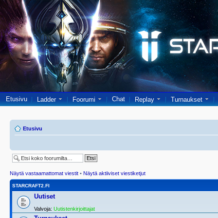
Etusivu
Chat
Ladder
Foorumi
Replay
Turnaukset
Etusivu
Näytä vastaamattomat viestit
•
Näytä aktiiviset viestiketjut
STARCRAFT2.FI
Uutiset
Valvoja:
Uutistenkirjoittajat