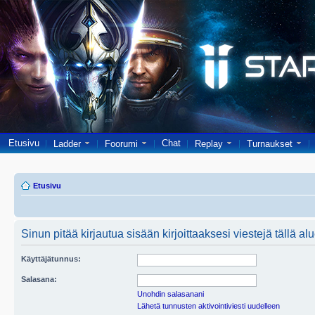
Etusivu
Chat
Ladder
Foorumi
Replay
Turnaukset
Etusivu
Sinun pitää kirjautua sisään kirjoittaaksesi viestejä tällä al
Käyttäjätunnus:
Salasana:
Unohdin salasanani
Lähetä tunnusten aktivointiviesti uudelleen