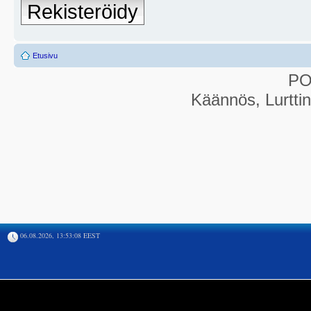
Rekisteröidy
Etusivu
P
Käännös, Lurtti
06.08.2026, 13:53:08 EEST