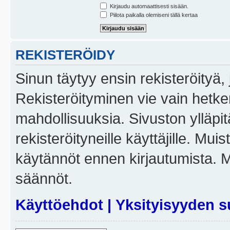
Kirjaudu automaattisesti sisään.
Piilota paikalla olemiseni tällä kertaa
REKISTERÖIDY
Sinun täytyy ensin rekisteröityä, j
Rekisteröityminen vie vain hetken
mahdollisuuksia. Sivuston ylläpit
rekisteröityneille käyttäjille. Mui
käytännöt ennen kirjautumista. 
säännöt.
Käyttöehdot
|
Yksityisyyden s