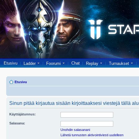
Etusivu
Chat
Ladder
Foorumi
Replay
Turnaukset
Etusivu
Sinun pitää kirjautua sisään kirjoittaaksesi viestejä tällä al
Käyttäjätunnus:
Salasana:
Unohdin salasanani
Lähetä tunnusten aktivointiviesti uudelleen