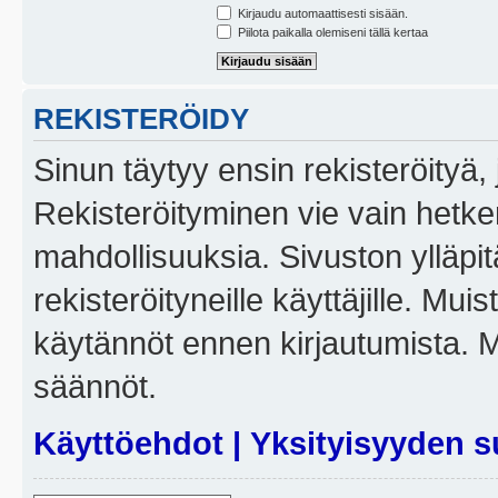
Kirjaudu automaattisesti sisään.
Piilota paikalla olemiseni tällä kertaa
REKISTERÖIDY
Sinun täytyy ensin rekisteröityä, j
Rekisteröityminen vie vain hetken
mahdollisuuksia. Sivuston ylläpit
rekisteröityneille käyttäjille. Mui
käytännöt ennen kirjautumista. 
säännöt.
Käyttöehdot
|
Yksityisyyden s