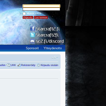
Muista minut
Sponsorit
Yhteydenotto
eihin
UKK
Rekisteröidy
Kirjaudu sisään