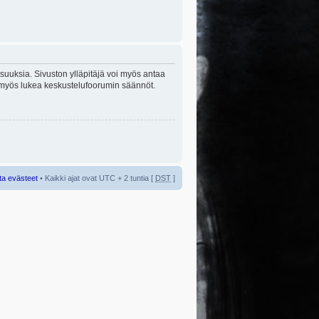
lisuuksia. Sivuston ylläpitäjä voi myös antaa
sta myös lukea keskustelufoorumin säännöt.
ta evästeet
• Kaikki ajat ovat UTC + 2 tuntia [
DST
]