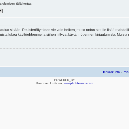
la olemiseni tällä kertaa
kirjautua sisään. Rekisteröityminen vie vain hetken, mutta antaa sinulle lisää mahdol
e. Muista lukea käyttöehtomme ja siihen liittyvät käytännöt ennen kirjautumista. Mui
Henkilökunta
•
Pois
POWERED_BY
Käännös, Lurttinen,
www.phpbbsuomi.com