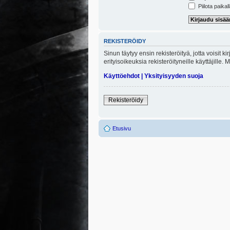
Piilota paikal
REKISTERÖIDY
Sinun täytyy ensin rekisteröityä, jotta voisit 
erityisoikeuksia rekisteröityneille käyttäjill
Käyttöehdot
|
Yksityisyyden suoja
Rekisteröidy
Etusivu