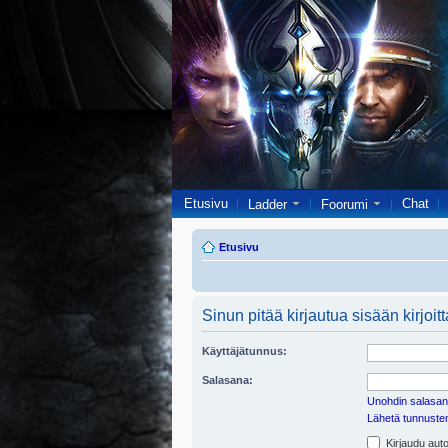
Etusivu
Chat
Ladder
Foorumi
Etusivu
Sinun pitää kirjautua sisään kirjoitt
Käyttäjätunnus:
Salasana:
Unohdin salasan
Lähetä tunnusten 
Kirjaudu auto