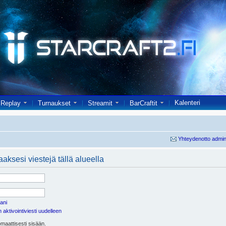
Kalenteri
Replay
Turnaukset
Streamit
BarCraftit
Yhteydenotto admin
aaksesi viestejä tällä alueella
ani
aktivointiviesti uudelleen
maattisesti sisään.