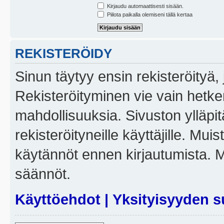
Kirjaudu automaattisesti sisään.
Piilota paikalla olemiseni tällä kertaa
REKISTERÖIDY
Sinun täytyy ensin rekisteröityä, j
Rekisteröityminen vie vain hetken
mahdollisuuksia. Sivuston ylläpit
rekisteröityneille käyttäjille. Mui
käytännöt ennen kirjautumista. 
säännöt.
Käyttöehdot
|
Yksityisyyden s