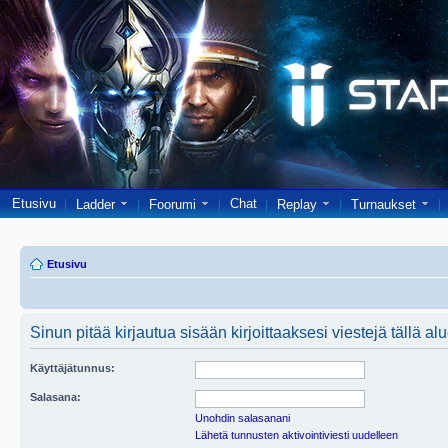
Etusivu
Chat
Ladder
Foorumi
Replay
Turnaukset
Etusivu
Sinun pitää kirjautua sisään kirjoittaaksesi viestejä tällä al
Käyttäjätunnus:
Salasana:
Unohdin salasanani
Lähetä tunnusten aktivointiviesti uudelleen