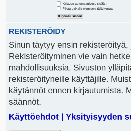
Kirjaudu automaattisesti sisään.
Piilota paikalla olemiseni tällä kertaa
REKISTERÖIDY
Sinun täytyy ensin rekisteröityä, j
Rekisteröityminen vie vain hetken
mahdollisuuksia. Sivuston ylläpit
rekisteröityneille käyttäjille. Mui
käytännöt ennen kirjautumista. 
säännöt.
Käyttöehdot
|
Yksityisyyden s