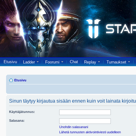
Etusivu
Chat
Ladder
Foorumi
Replay
Turnaukset
Etusivu
Sinun täytyy kirjautua sisään ennen kuin voit lainata kirjoitu
Käyttäjätunnus:
Salasana:
Unohdin salasanani
Lähetä tunnusten aktivointiviesti uudelleen