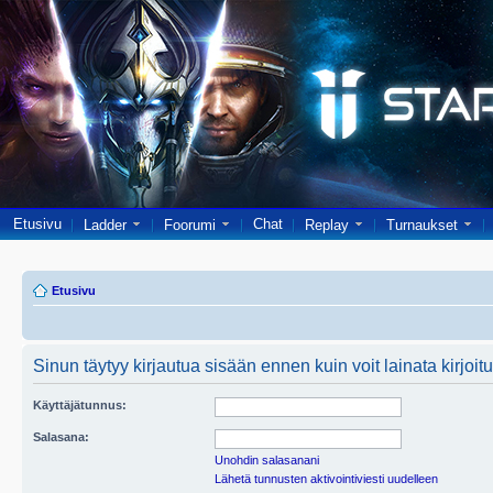
Etusivu
Chat
Ladder
Foorumi
Replay
Turnaukset
Etusivu
Sinun täytyy kirjautua sisään ennen kuin voit lainata kirjoitu
Käyttäjätunnus:
Salasana:
Unohdin salasanani
Lähetä tunnusten aktivointiviesti uudelleen