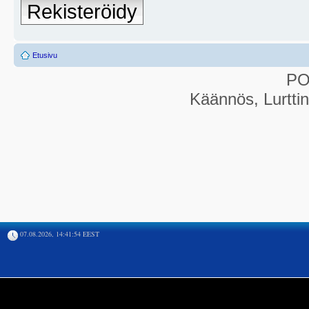
Rekisteröidy
Etusivu
P
Käännös, Lurtti
07.08.2026, 14:41:54 EEST