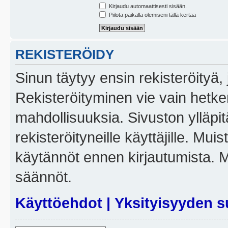
Kirjaudu automaattisesti sisään.
Piilota paikalla olemiseni tällä kertaa
REKISTERÖIDY
Sinun täytyy ensin rekisteröityä, j
Rekisteröityminen vie vain hetken
mahdollisuuksia. Sivuston ylläpit
rekisteröityneille käyttäjille. Mui
käytännöt ennen kirjautumista. 
säännöt.
Käyttöehdot
|
Yksityisyyden s