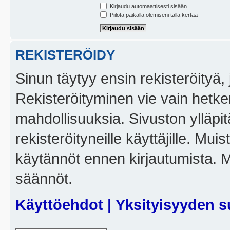
Kirjaudu automaattisesti sisään.
Piilota paikalla olemiseni tällä kertaa
REKISTERÖIDY
Sinun täytyy ensin rekisteröityä, j
Rekisteröityminen vie vain hetken
mahdollisuuksia. Sivuston ylläpit
rekisteröityneille käyttäjille. Mui
käytännöt ennen kirjautumista. 
säännöt.
Käyttöehdot
|
Yksityisyyden s