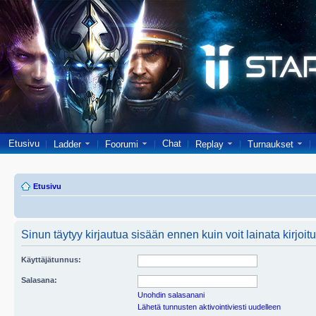
Etusivu
Chat
Ladder
Foorumi
Replay
Turnaukset
Etusivu
Sinun täytyy kirjautua sisään ennen kuin voit lainata kirjoitu
Käyttäjätunnus:
Salasana:
Unohdin salasanani
Lähetä tunnusten aktivointiviesti uudelleen