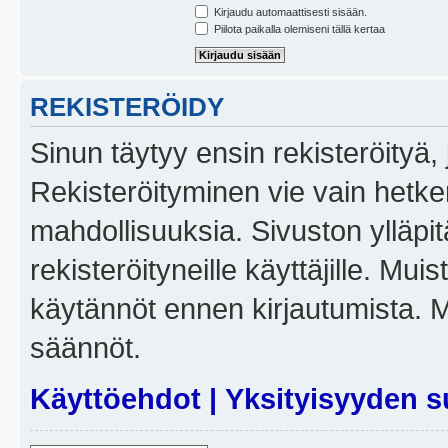
Kirjaudu automaattisesti sisään.
Piilota paikalla olemiseni tällä kertaa
REKISTERÖIDY
Sinun täytyy ensin rekisteröityä, j
Rekisteröityminen vie vain hetken
mahdollisuuksia. Sivuston ylläpit
rekisteröityneille käyttäjille. Mui
käytännöt ennen kirjautumista. 
säännöt.
Käyttöehdot
|
Yksityisyyden s