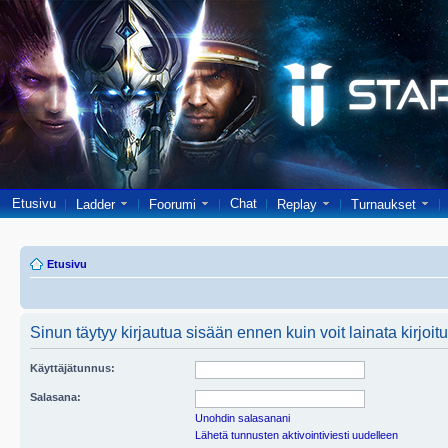
Etusivu
Chat
Ladder
Foorumi
Replay
Turnaukset
Etusivu
Sinun täytyy kirjautua sisään ennen kuin voit lainata kirjoitu
Käyttäjätunnus:
Salasana:
Unohdin salasanani
Lähetä tunnusten aktivointiviesti uudelleen