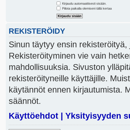
Kirjaudu automaattisesti sisään.
Piilota paikalla olemiseni tällä kertaa
REKISTERÖIDY
Sinun täytyy ensin rekisteröityä, j
Rekisteröityminen vie vain hetken
mahdollisuuksia. Sivuston ylläpit
rekisteröityneille käyttäjille. Mui
käytännöt ennen kirjautumista. 
säännöt.
Käyttöehdot
|
Yksityisyyden s