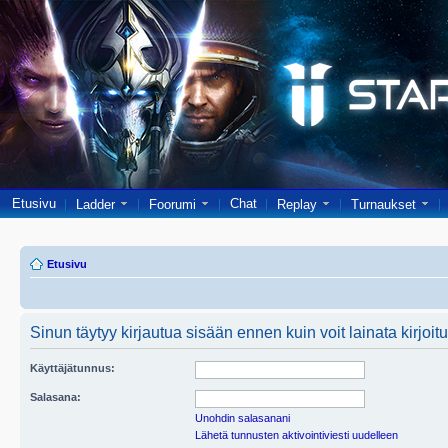
Etusivu
Chat
Ladder
Foorumi
Replay
Turnaukset
Etusivu
Sinun täytyy kirjautua sisään ennen kuin voit lainata kirjoitu
Käyttäjätunnus:
Salasana:
Unohdin salasanani
Lähetä tunnusten aktivointiviesti uudelleen