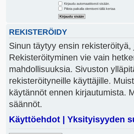
Kirjaudu automaattisesti sisään.
Piilota paikalla olemiseni tällä kertaa
REKISTERÖIDY
Sinun täytyy ensin rekisteröityä, j
Rekisteröityminen vie vain hetken
mahdollisuuksia. Sivuston ylläpit
rekisteröityneille käyttäjille. Mui
käytännöt ennen kirjautumista. 
säännöt.
Käyttöehdot
|
Yksityisyyden s