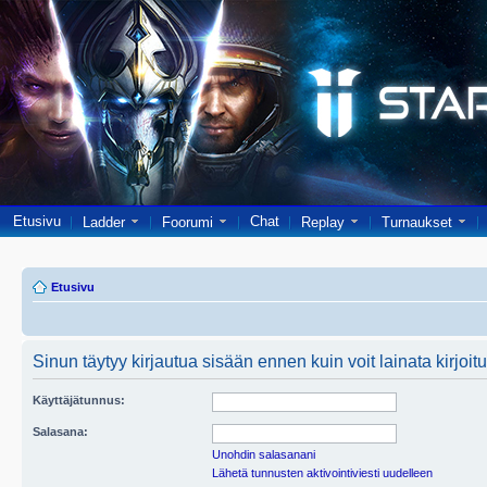
Etusivu
Chat
Ladder
Foorumi
Replay
Turnaukset
Etusivu
Sinun täytyy kirjautua sisään ennen kuin voit lainata kirjoitu
Käyttäjätunnus:
Salasana:
Unohdin salasanani
Lähetä tunnusten aktivointiviesti uudelleen