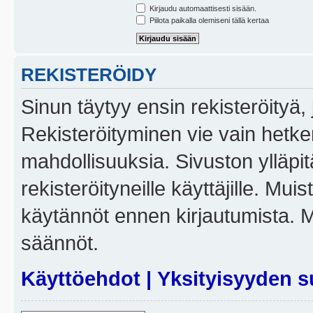
Kirjaudu automaattisesti sisään.
Piilota paikalla olemiseni tällä kertaa
REKISTERÖIDY
Sinun täytyy ensin rekisteröityä, j
Rekisteröityminen vie vain hetken
mahdollisuuksia. Sivuston ylläpit
rekisteröityneille käyttäjille. Mui
käytännöt ennen kirjautumista. 
säännöt.
Käyttöehdot
|
Yksityisyyden s