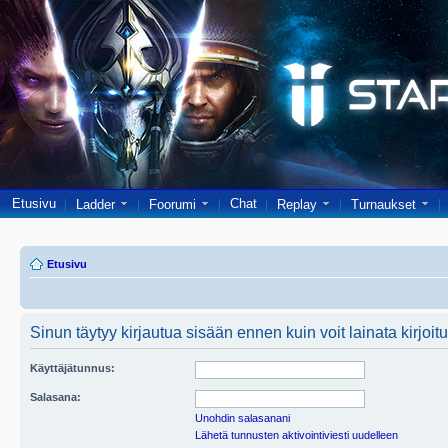
Etusivu
Chat
Ladder
Foorumi
Replay
Turnaukset
Etusivu
Sinun täytyy kirjautua sisään ennen kuin voit lainata kirjoitu
Käyttäjätunnus:
Salasana:
Unohdin salasanani
Lähetä tunnusten aktivointiviesti uudelleen