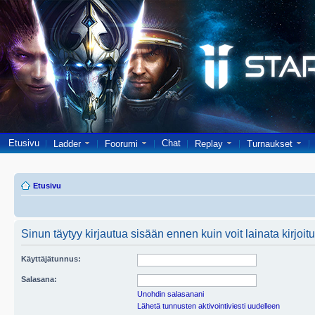
Etusivu
Chat
Ladder
Foorumi
Replay
Turnaukset
Etusivu
Sinun täytyy kirjautua sisään ennen kuin voit lainata kirjoitu
Käyttäjätunnus:
Salasana:
Unohdin salasanani
Lähetä tunnusten aktivointiviesti uudelleen