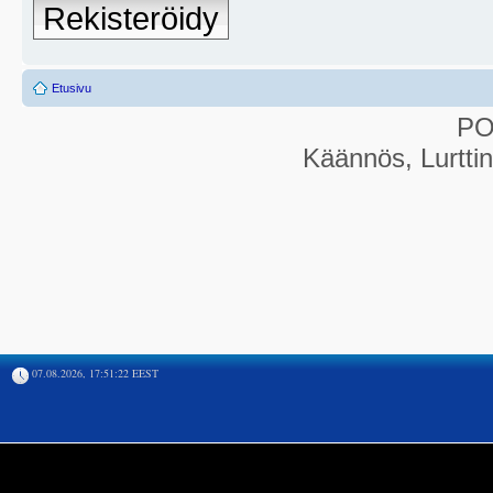
Rekisteröidy
Etusivu
P
Käännös, Lurtti
07.08.2026, 17:51:22 EEST