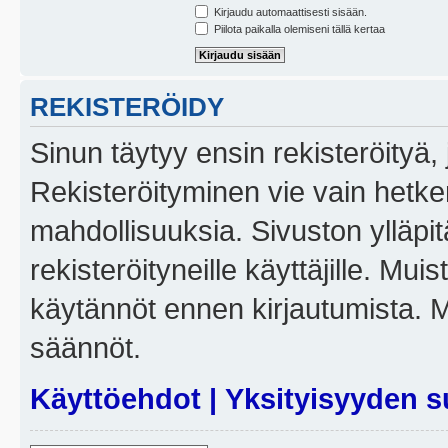
Kirjaudu automaattisesti sisään.
Piilota paikalla olemiseni tällä kertaa
REKISTERÖIDY
Sinun täytyy ensin rekisteröityä, j
Rekisteröityminen vie vain hetken
mahdollisuuksia. Sivuston ylläpit
rekisteröityneille käyttäjille. Mui
käytännöt ennen kirjautumista. 
säännöt.
Käyttöehdot
|
Yksityisyyden s