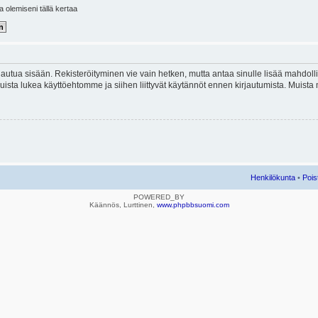
la olemiseni tällä kertaa
kirjautua sisään. Rekisteröityminen vie vain hetken, mutta antaa sinulle lisää mahdol
e. Muista lukea käyttöehtomme ja siihen liittyvät käytännöt ennen kirjautumista. Mui
Henkilökunta
•
Pois
POWERED_BY
Käännös, Lurttinen,
www.phpbbsuomi.com