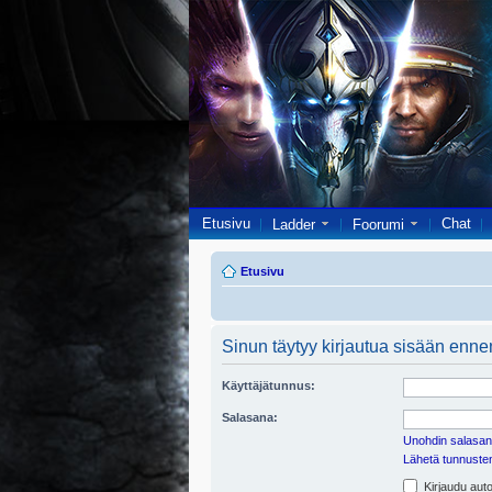
Etusivu
Chat
Ladder
Foorumi
Etusivu
Sinun täytyy kirjautua sisään ennen 
Käyttäjätunnus:
Salasana:
Unohdin salasan
Lähetä tunnusten 
Kirjaudu auto