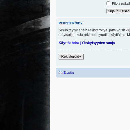
Piilota paikal
REKISTERÖIDY
Sinun täytyy ensin rekisteröityä, jotta voisit 
erityisoikeuksia rekisteröityneille käyttäjill
Käyttöehdot
|
Yksityisyyden suoja
Rekisteröidy
Etusivu