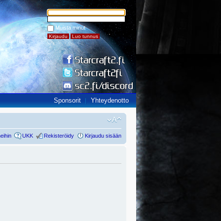
Muista minut
Sponsorit
Yhteydenotto
eihin
UKK
Rekisteröidy
Kirjaudu sisään