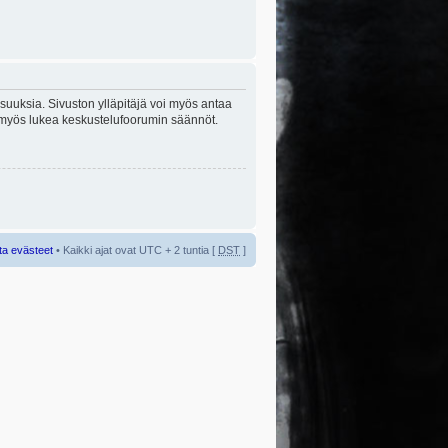
lisuuksia. Sivuston ylläpitäjä voi myös antaa
sta myös lukea keskustelufoorumin säännöt.
ta evästeet
• Kaikki ajat ovat UTC + 2 tuntia [
DST
]