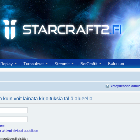
Kalenteri
Replay
Turnaukset
Streamit
BarCraftit
Yhteydenotto admin
kuin voit lainata kirjoituksia tällä alueella.
ani
aktivointiviesti uudelleen
maattisesti sisään.