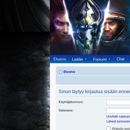
Etusivu
Chat
Ladder
Foorumi
Etusivu
Sinun täytyy kirjautua sisään ennen 
Käyttäjätunnus:
Salasana:
Unohdin salasan
Lähetä tunnusten 
Kirjaudu auto