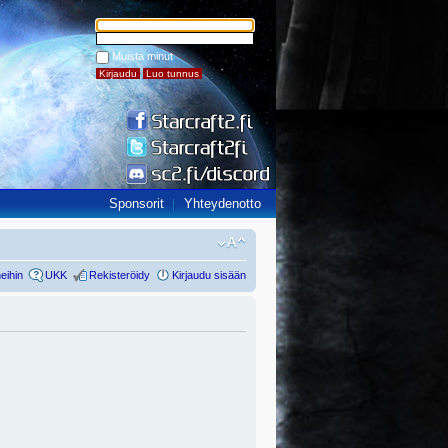
Muista minut
Sponsorit
Yhteydenotto
eihin
UKK
Rekisteröidy
Kirjaudu sisään