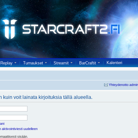
Kalenteri
Replay
Turnaukset
Streamit
BarCraftit
Yhteydenotto admin
kuin voit lainata kirjoituksia tällä alueella.
ani
aktivointiviesti uudelleen
maattisesti sisään.