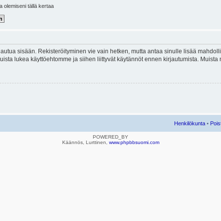
la olemiseni tällä kertaa
kirjautua sisään. Rekisteröityminen vie vain hetken, mutta antaa sinulle lisää mahdol
e. Muista lukea käyttöehtomme ja siihen liittyvät käytännöt ennen kirjautumista. Mui
Henkilökunta
•
Pois
POWERED_BY
Käännös, Lurttinen,
www.phpbbsuomi.com