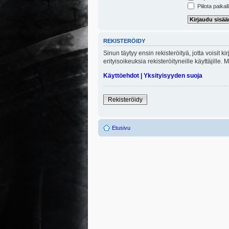
Piilota paikal
REKISTERÖIDY
Sinun täytyy ensin rekisteröityä, jotta voisit 
erityisoikeuksia rekisteröityneille käyttäjill
Käyttöehdot
|
Yksityisyyden suoja
Rekisteröidy
Etusivu