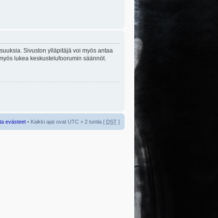
lisuuksia. Sivuston ylläpitäjä voi myös antaa
sta myös lukea keskustelufoorumin säännöt.
ta evästeet
• Kaikki ajat ovat UTC + 2 tuntia [
DST
]